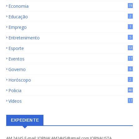
Economia
19
72
Educação
2
Emprego
1
Entretenimento
5
Esporte
53
Eventos
17
Governo
6
Horóscopo
2
Policia
40
Vídeos
17
EXPEDIENTE
AM 24 HS E-mail: JORNALAM24HS@gmail.com JORNALISTA