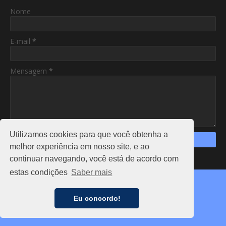
Nome
E-mail
*
Mensagem
*
Utilizamos cookies para que você obtenha a
melhor experiência em nosso site, e ao
continuar navegando, você está de acordo com
https://www.am24hs.com/
estas condições
Saber mais
Copyright ©
2026
AC24HS
CAPA
NOTÍCIAS
FALE CONOSCO
ANUNCIE
Eu concordo!
PRIVACIDADE