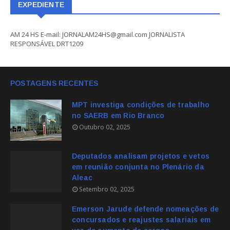
EXPEDIENTE
AM 24 HS E-mail: JORNALAM24HS@gmail.com JORNALISTA
RESPONSÁVEL DRT1209
POSTAGENS RECENTES
MPT investiga condições de trabalho
no SAERB em Rio Branco
Outubro 02, 2025
Deputados analisam projetos e vetos
em reunião conjunta no Plenário da
Aleac
Setembro 02, 2025
Emerson Jarude defende nomeações de
concursados e reajustes salariais em