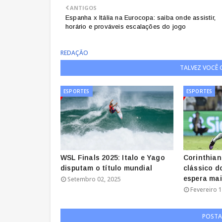
ANTIGOS
Espanha x Itália na Eurocopa: saiba onde assistir,
horário e prováveis escalações do jogo
REDAÇÃO
TALVEZ VOCÊ
ESPORTES
ESPORTES
WSL Finals 2025: Italo e Yago
Corinthian
disputam o título mundial
clássico d
espera ma
Setembro 02, 2025
Fevereiro 1
POSTA