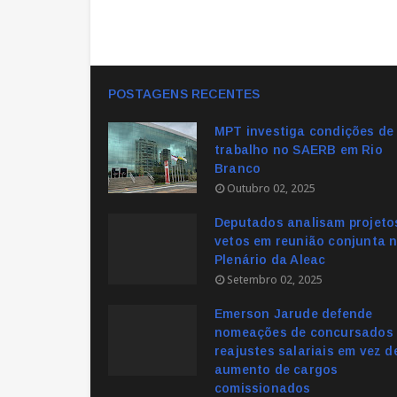
POSTAGENS RECENTES
MPT investiga condições de
trabalho no SAERB em Rio
Branco
Outubro 02, 2025
Deputados analisam projeto
vetos em reunião conjunta 
Plenário da Aleac
Setembro 02, 2025
Emerson Jarude defende
nomeações de concursados 
reajustes salariais em vez d
aumento de cargos
comissionados