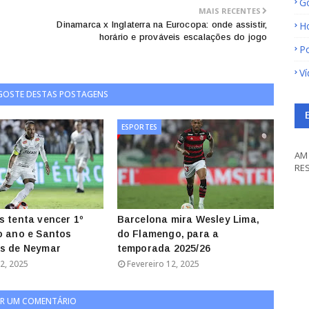
G
MAIS RECENTES
Dinamarca x Inglaterra na Eurocopa: onde assistir,
H
horário e prováveis escalações do jogo
Po
V
 GOSTE DESTAS POSTAGENS
ESPORTES
AM 
RE
s tenta vencer 1º
Barcelona mira Wesley Lima,
o ano e Santos
do Flamengo, para a
is de Neymar
temporada 2025/26
2, 2025
Fevereiro 12, 2025
R UM COMENTÁRIO