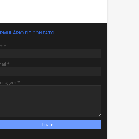
RMULÁRIO DE CONTATO
me
mail
*
nsagem
*