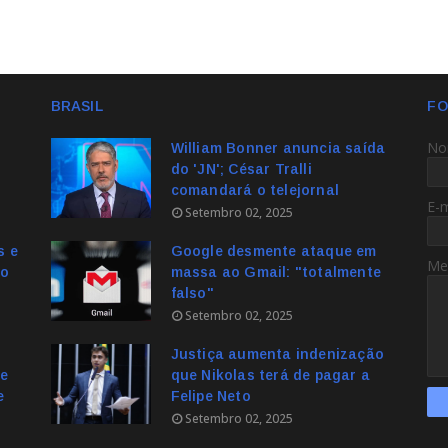
BRASIL
FO
No
William Bonner anuncia saída
do 'JN'; César Tralli
comandará o telejornal
E-
Setembro 02, 2025
s e
Google desmente ataque em
Me
no
massa ao Gmail: "totalmente
falso"
Setembro 02, 2025
Justiça aumenta indenização
e
que Nikolas terá de pagar a
e
Felipe Neto
Setembro 02, 2025