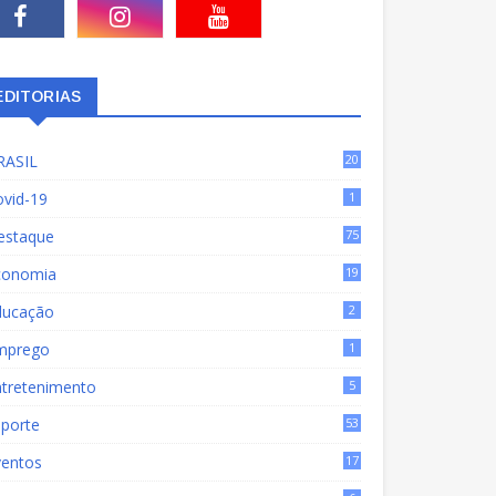
EDITORIAS
RASIL
20
15
ovid-19
1
estaque
75
9
conomia
19
72
ducação
2
mprego
1
ntretenimento
5
sporte
53
ventos
17