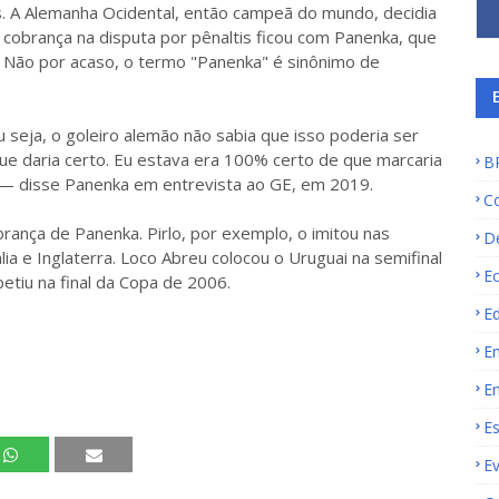
is. A Alemanha Ocidental, então campeã do mundo, decidia
a cobrança na disputa por pênaltis ficou com Panenka, que
os. Não por acaso, o termo "Panenka" é sinônimo de
 seja, o goleiro alemão não sabia que isso poderia ser
que daria certo. Eu estava era 100% certo de que marcaria
B
ol — disse Panenka em entrevista ao GE, em 2019.
C
ança de Panenka. Pirlo, por exemplo, o imitou nas
D
lia e Inglaterra. Loco Abreu colocou o Uruguai na semifinal
E
etiu na final da Copa de 2006.
E
E
E
E
E