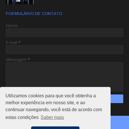
FORMULÁRIO DE CONTATO
Nome
E-mail
*
Mensagem
*
Utilizamos cookies para que você obtenha a
melhor experiência em nosso site, e ao
continuar navegando, você está de acordo com
https://www.am24hs.com/
estas condições
Saber mais
Copyright ©
2026
AC24HS