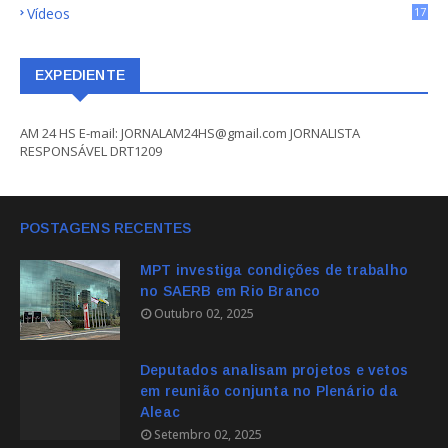
Vídeos
17
EXPEDIENTE
AM 24 HS E-mail: JORNALAM24HS@gmail.com JORNALISTA
RESPONSÁVEL DRT1209
POSTAGENS RECENTES
MPT investiga condições de trabalho
no SAERB em Rio Branco
Outubro 02, 2025
Deputados analisam projetos e vetos
em reunião conjunta no Plenário da
Aleac
Setembro 02, 2025