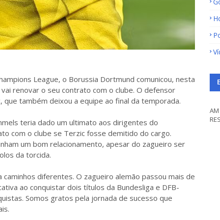
G
H
Po
V
hampions League, o Borussia Dortmund comunicou, nesta
vai renovar o seu contrato com o clube. O defensor
, que também deixou a equipe ao final da temporada.
AM 
RE
els teria dado um ultimato aos dirigentes do
to com o clube se Terzic fosse demitido do cargo.
tinham um bom relacionamento, apesar do zagueiro ser
olos da torcida.
 caminhos diferentes. O zagueiro alemão passou mais de
ativa ao conquistar dois títulos da Bundesliga e DFB-
quistas. Somos gratos pela jornada de sucesso que
is.