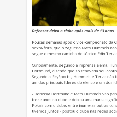
Defensor deixa o clube após mais de 13 anos
Poucas semanas após o vice-campeonato da C
sexta-feira, que o zagueiro Mats Hummels não 
segue o mesmo caminho do técnico Edin Terzic
Curiosamente, segundo a imprensa alemã, Humm
Dortmund, dizendo que só renovaria seu contra
Segundo a 'SkySports', Hummels e Terzic não 
um dos principais líderes do elenco e um dos íd
- Borussia Dortmund e Mats Hummels vão para
treze anos no clube e deixou uma marca signific
Pokals com o clube, entre inúmeras outras con
tivemos juntos - postou o clube nas redes socia