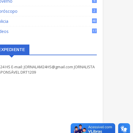
overno
6
oróscopo
2
licia
40
ídeos
17
EXPEDIENTE
24 HS E-mail: JORNALAM24HS@gmail.com JORNALISTA
SPONSÁVEL DRT1209