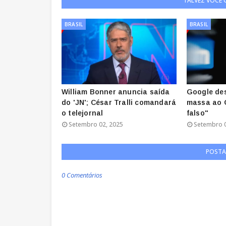
TALVEZ VOCÊ
BRASIL
BRASIL
William Bonner anuncia saída
Google de
do 'JN'; César Tralli comandará
massa ao G
o telejornal
falso"
Setembro 02, 2025
Setembro 0
POSTA
0 Comentários