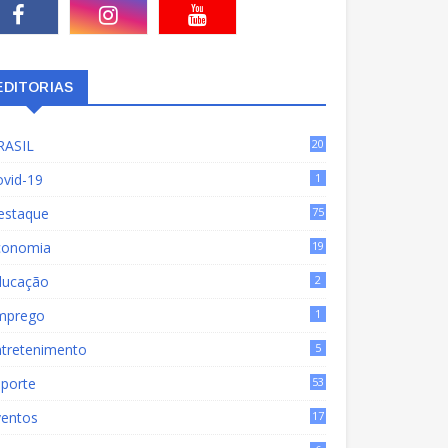
EDITORIAS
RASIL
20
15
ovid-19
1
estaque
75
9
conomia
19
72
ducação
2
mprego
1
ntretenimento
5
sporte
53
ventos
17