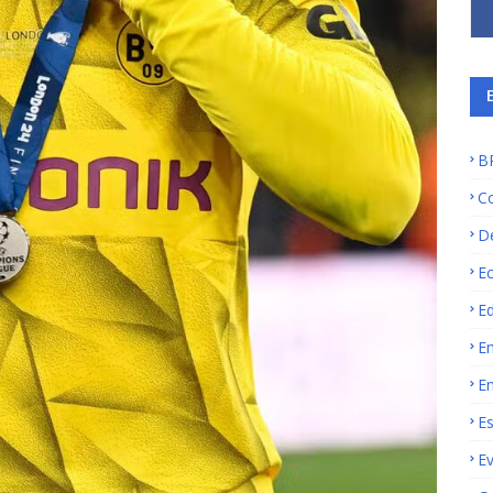
B
C
D
E
E
E
E
E
E