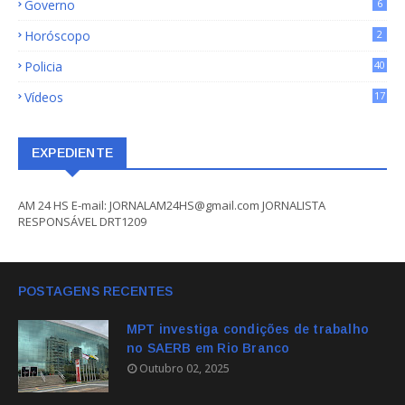
Governo
6
Horóscopo
2
Policia
40
Vídeos
17
EXPEDIENTE
AM 24 HS E-mail: JORNALAM24HS@gmail.com JORNALISTA
RESPONSÁVEL DRT1209
POSTAGENS RECENTES
MPT investiga condições de trabalho
no SAERB em Rio Branco
Outubro 02, 2025