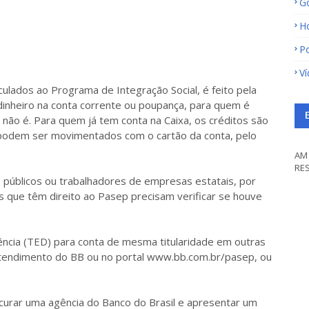
G
H
Po
V
ulados ao Programa de Integração Social, é feito pela
 dinheiro na conta corrente ou poupança, para quem é
m não é. Para quem já tem conta na Caixa, os créditos são
s podem ser movimentados com o cartão da conta, pelo
AM 
RE
 públicos ou trabalhadores de empresas estatais, por
s que têm direito ao Pasep precisam verificar se houve
rência (TED) para conta de mesma titularidade em outras
toatendimento do BB ou no portal www.bb.com.br/pasep, ou
ocurar uma agência do Banco do Brasil e apresentar um