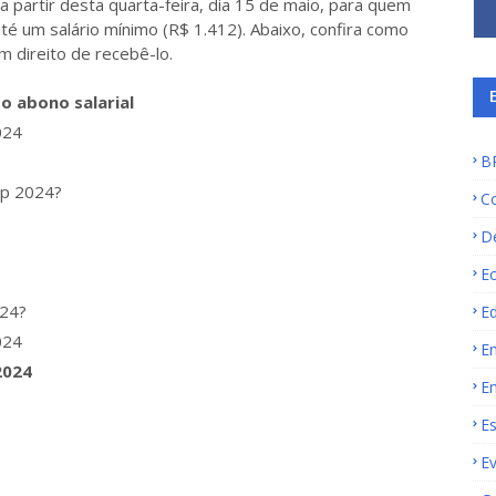
partir desta quarta-feira, dia 15 de maio, para quem
té um salário mínimo (R$ 1.412). Abaixo, confira como
m direito de recebê-lo.
o abono salarial
024
B
ep 2024?
C
D
?
E
024?
E
024
E
2024
E
E
E