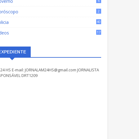
overno
6
oróscopo
2
licia
40
ídeos
17
EXPEDIENTE
24 HS E-mail: JORNALAM24HS@gmail.com JORNALISTA
SPONSÁVEL DRT1209