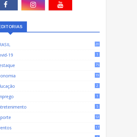
EDITORIAS
RASIL
20
15
ovid-19
1
estaque
75
9
conomia
19
72
ducação
2
mprego
1
ntretenimento
5
sporte
53
ventos
17