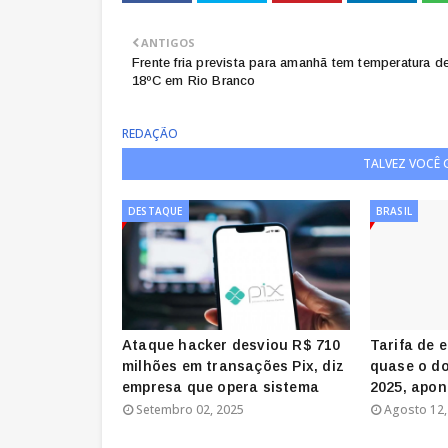
ANTIGOS
Frente fria prevista para amanhã tem temperatura d
18ºC em Rio Branco
REDAÇÃO
TALVEZ VOCÊ
DESTAQUE
BRASIL
Ataque hacker desviou R$ 710
Tarifa de 
milhões em transações Pix, diz
quase o do
empresa que opera sistema
2025, apon
Setembro 02, 2025
Agosto 12,