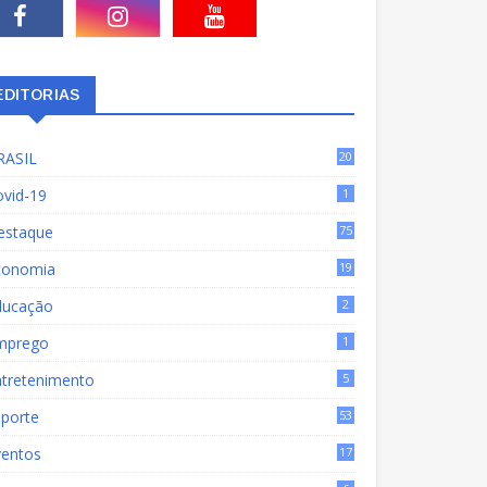
EDITORIAS
RASIL
20
15
ovid-19
1
estaque
75
9
conomia
19
72
ducação
2
mprego
1
ntretenimento
5
sporte
53
ventos
17