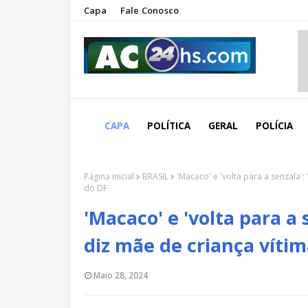
Capa
Fale Conosco
CAPA
POLÍTICA
GERAL
POLÍCIA
Página inicial
BRASIL
'Macaco' e 'volta para a senzala'
do DF
'Macaco' e 'volta para a 
diz mãe de criança víti
Maio 28, 2024