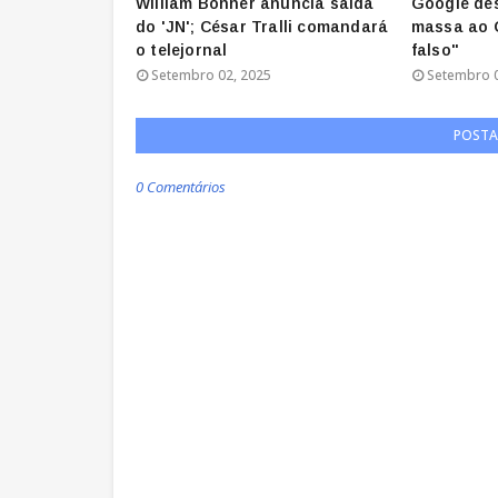
William Bonner anuncia saída
Google de
do 'JN'; César Tralli comandará
massa ao G
o telejornal
falso"
Setembro 02, 2025
Setembro 0
POSTA
0 Comentários