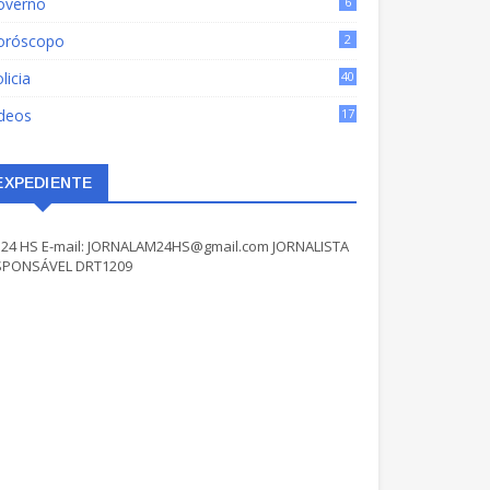
overno
6
oróscopo
2
licia
40
ídeos
17
EXPEDIENTE
24 HS E-mail: JORNALAM24HS@gmail.com JORNALISTA
SPONSÁVEL DRT1209