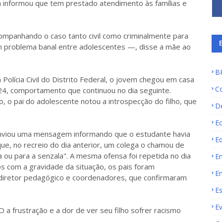
a informou que tem prestado atendimento às famílias e
panhando o caso tanto civil como criminalmente para
 problema banal entre adolescentes —, disse a mãe ao
B
Polícia Civil do Distrito Federal, o jovem chegou em casa
C
24, comportamento que continuou no dia seguinte.
, o pai do adolescente notou a introspecção do filho, que
D
E
enviou uma mensagem informando que o estudante havia
E
que, no recreio do dia anterior, um colega o chamou de
a ou para a senzala". A mesma ofensa foi repetida no dia
E
os com a gravidade da situação, os pais foram
E
diretor pedagógico e coordenadores, que confirmaram
E
E
a frustração e a dor de ver seu filho sofrer racismo