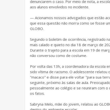
denunciarem o caso. Por meio de nota, a escol
aos alunos envolvidos no incidente.
— Acionamos nossos advogados que estão acom
que essa questão não morra como se fosse um
GLOBO.
Segundo o boletim de ocorrência, registrado na 
mais calado e quieto no dia 18 de março de 20
Durante o trajeto para a escola em 19 de março
não conversou como de costume.
Por volta das 13h, a coordenadora da escola 
sido vítima de racismo. O adolescente relatou 
"macaco" e disse para ele voltar "para sua terr
seguinte, próximo às salas de aula. Preocupad
pessoalmente ao colégio e se reuniram com o 
os fatos.
Sabryna Melo, mãe do jovem, relatou ao GLOBO 
dentro do ambiente escolar.