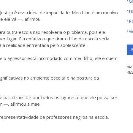
G
H
Justiça é essa ideia de impunidade. Meu filho é um menino
e ele vá —, afirmou.
Po
V
para outra escola não resolveria o problema, pois ele
 lugar. Ela enfatizou que tirar o filho da escola seria
a a realidade enfrentada pelo adolescente.
. Se o agressor está incomodado com meu filho, ele é quem
AM 
RE
nificativas no ambiente escolar e na postura da
 para transitar por todos os lugares e que ele possa ser
or —, afirmou a mãe.
representatividade de professores negros na escola,