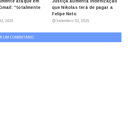
smente ataque em
Justiça aumenta indenização
mail: "totalmente
que Nikolas terá de pagar a
Felipe Neto
2, 2025
Setembro 02, 2025
R UM COMENTÁRIO