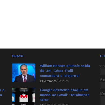
BRASIL
FO
No
William Bonner anuncia saída
do 'JN'; César Tralli
comandará o telejornal
E-
Setembro 02, 2025
s e
Google desmente ataque em
Me
no
massa ao Gmail: "totalmente
falso"