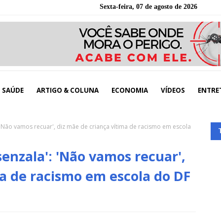
Sexta-feira, 07 de agosto de 2026
SAÚDE
ARTIGO & COLUNA
ECONOMIA
VÍDEOS
ENTRE
: 'Não vamos recuar', diz mãe de criança vítima de racismo em escola
senzala': 'Não vamos recuar',
ma de racismo em escola do DF