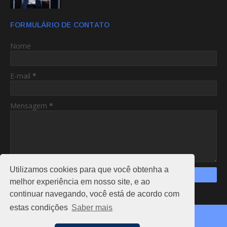
FORMULÁRIO DE CONTATO
Nome
E-mail
*
Mensagem
*
Utilizamos cookies para que você obtenha a
melhor experiência em nosso site, e ao
continuar navegando, você está de acordo com
https://www.am24hs.com/
estas condições
Saber mais
Copyright ©
2026
AC24HS