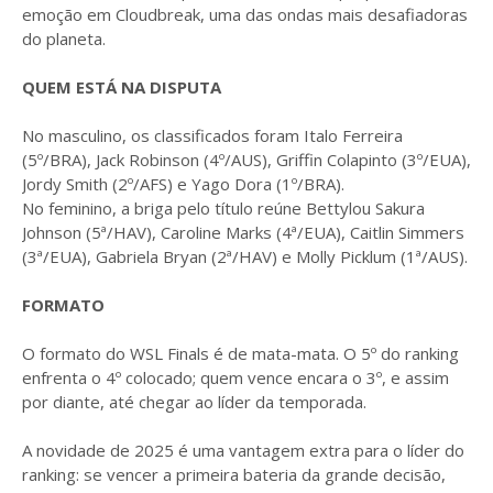
emoção em Cloudbreak, uma das ondas mais desafiadoras
do planeta.
QUEM ESTÁ NA DISPUTA
No masculino, os classificados foram Italo Ferreira
(5º/BRA), Jack Robinson (4º/AUS), Griffin Colapinto (3º/EUA),
Jordy Smith (2º/AFS) e Yago Dora (1º/BRA).
No feminino, a briga pelo título reúne Bettylou Sakura
Johnson (5ª/HAV), Caroline Marks (4ª/EUA), Caitlin Simmers
(3ª/EUA), Gabriela Bryan (2ª/HAV) e Molly Picklum (1ª/AUS).
FORMATO
O formato do WSL Finals é de mata-mata. O 5º do ranking
enfrenta o 4º colocado; quem vence encara o 3º, e assim
por diante, até chegar ao líder da temporada.
A novidade de 2025 é uma vantagem extra para o líder do
ranking: se vencer a primeira bateria da grande decisão,