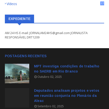
Vídeos
17
EXPEDIENTE
AM 24 HS E-mail: JORNALAM24HS@gmail.com JORNALISTA
RESPONSÁVEL DRT1209
POSTAGENS RECENTES
MPT investiga condições de trabalho
no SAERB em Rio Branco
Outubro 02, 2025
Deputados analisam projetos e vetos
em reunião conjunta no Plenário da
Aleac
Setembro 02, 2025