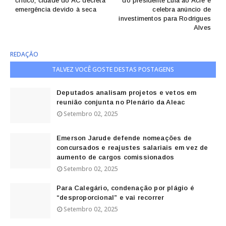
crítico, cidade do AC decreta
do presidente Lula ao Acre e
emergência devido à seca
celebra anúncio de
investimentos para Rodrigues
Alves
REDAÇÃO
TALVEZ VOCÊ GOSTE DESTAS POSTAGENS
Deputados analisam projetos e vetos em
reunião conjunta no Plenário da Aleac
Setembro 02, 2025
Emerson Jarude defende nomeações de
concursados e reajustes salariais em vez de
aumento de cargos comissionados
Setembro 02, 2025
Para Calegário, condenação por plágio é
“desproporcional” e vai recorrer
Setembro 02, 2025