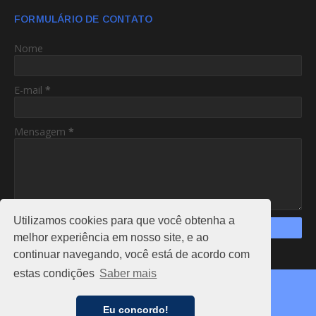
FORMULÁRIO DE CONTATO
Nome
E-mail
*
Mensagem
*
Utilizamos cookies para que você obtenha a
melhor experiência em nosso site, e ao
continuar navegando, você está de acordo com
https://www.am24hs.com/
estas condições
Saber mais
Copyright ©
2026
AC24HS
CAPA
NOTÍCIAS
FALE CONOSCO
ANUNCIE
Eu concordo!