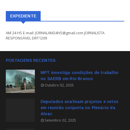
EXPEDIENTE
AM 24 HS E-mail: JORNALAM24HS@gmail.com JORNALISTA
RESPONSÁVEL DRT1209
POSTAGENS RECENTES
MPT investiga condições de trabalho
no SAERB em Rio Branco
Outubro 02, 2025
Deputados analisam projetos e vetos
em reunião conjunta no Plenário da
Aleac
Setembro 02, 2025