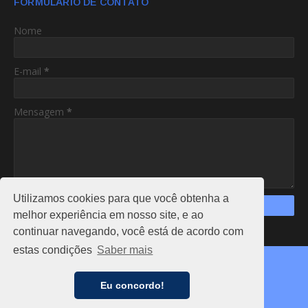
FORMULÁRIO DE CONTATO
Nome
E-mail
*
Mensagem
*
Utilizamos cookies para que você obtenha a
melhor experiência em nosso site, e ao
continuar navegando, você está de acordo com
https://www.am24hs.com/
estas condições
Saber mais
Copyright ©
2026
AC24HS
CAPA
NOTÍCIAS
FALE CONOSCO
ANUNCIE
Eu concordo!
PRIVACIDADE