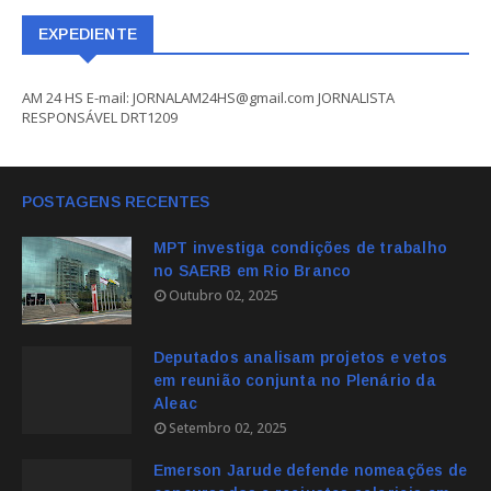
EXPEDIENTE
AM 24 HS E-mail: JORNALAM24HS@gmail.com JORNALISTA
RESPONSÁVEL DRT1209
POSTAGENS RECENTES
MPT investiga condições de trabalho
no SAERB em Rio Branco
Outubro 02, 2025
Deputados analisam projetos e vetos
em reunião conjunta no Plenário da
Aleac
Setembro 02, 2025
Emerson Jarude defende nomeações de