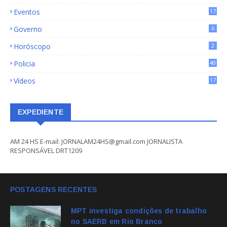
Eventos
17
Governo
6
Horóscopo
2
Policia
40
Vídeos
17
EXPEDIENTE
AM 24 HS E-mail: JORNALAM24HS@gmail.com JORNALISTA
RESPONSÁVEL DRT1209
POSTAGENS RECENTES
MPT investiga condições de trabalho
no SAERB em Rio Branco