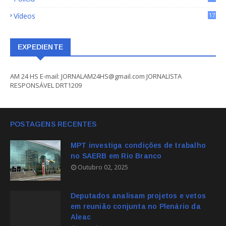
Vídeos
17
EXPEDIENTE
AM 24 HS E-mail: JORNALAM24HS@gmail.com JORNALISTA
RESPONSÁVEL DRT1209
POSTAGENS RECENTES
MPT investiga condições de trabalho
no SAERB em Rio Branco
Outubro 02, 2025
Deputados analisam projetos e vetos
em reunião conjunta no Plenário da
Aleac