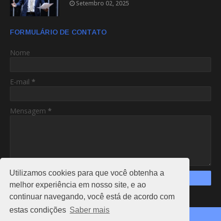
Setembro 02, 2025
FORMULÁRIO DE CONTATO
Nome
E-mail
*
Mensagem
*
Utilizamos cookies para que você obtenha a
melhor experiência em nosso site, e ao
continuar navegando, você está de acordo com
https://www.am24hs.com/
estas condições
Saber mais
Copyright ©
2026
AC24HS