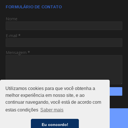
FORMULÁRIO DE CONTATO
Nome
E-mail
*
Mensagem
*
Utilizamos cookies para que você obtenha a
melhor experiência em nosso site, e ao
continuar navegando, você está de acordo com
https://www.am24hs.com/
estas condições
Saber mais
Copyright ©
2026
AC24HS
CAPA
NOTÍCIAS
FALE CONOSCO
ANUNCIE
Eu concordo!