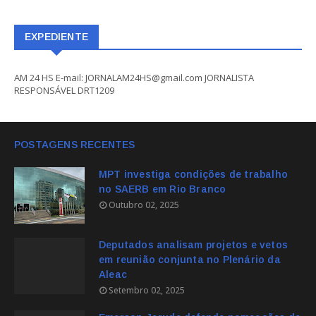
EXPEDIENTE
AM 24 HS E-mail: JORNALAM24HS@gmail.com JORNALISTA
RESPONSÁVEL DRT1209
POSTAGENS RECENTES
MPT investiga condições de trabalho
no SAERB em Rio Branco
Outubro 02, 2025
Deputados analisam projetos e vetos
em reunião conjunta no Plenário da
Aleac
Setembro 02, 2025