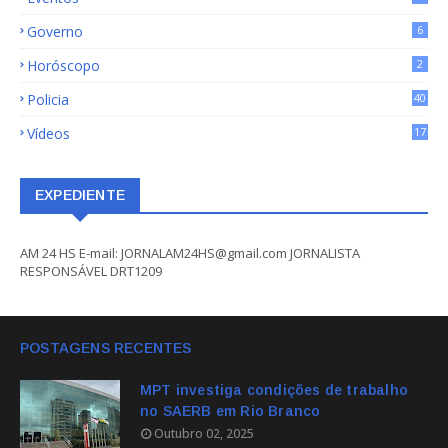
Governo
6
Horóscopo
2
Policia
40
Vídeos
17
EXPEDIENTE
AM 24 HS E-mail: JORNALAM24HS@gmail.com JORNALISTA
RESPONSÁVEL DRT1209
POSTAGENS RECENTES
MPT investiga condições de trabalho
no SAERB em Rio Branco
Outubro 02, 2025