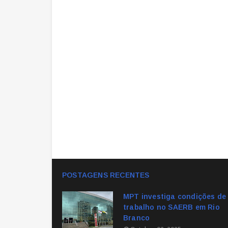
POSTAGENS RECENTES
MPT investiga condições de
trabalho no SAERB em Rio
Branco