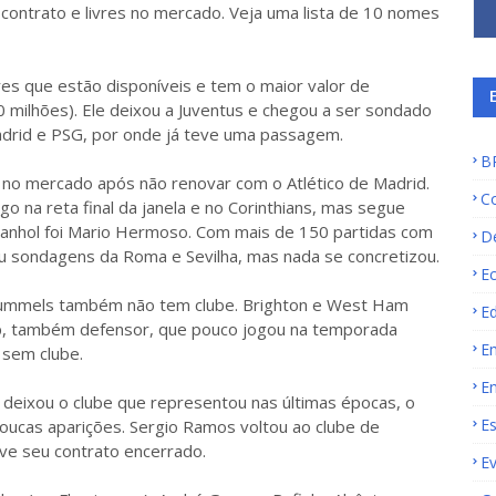
ontrato e livres no mercado. Veja uma lista de 10 nomes
es que estão disponíveis e tem o maior valor de
 milhões). Ele deixou a Juventus e chegou a ser sondado
adrid e PSG, por onde já teve uma passagem.
B
no mercado após não renovar com o Atlético de Madrid.
C
 na reta final da janela e no Corinthians, mas segue
panhol foi Mario Hermoso. Com mais de 150 partidas com
D
u sondagens da Roma e Sevilha, mas nada se concretizou.
E
ummels também não tem clube. Brighton e West Ham
E
tip, também defensor, que pouco jogou na temporada
E
 sem clube.
E
deixou o clube que representou nas últimas épocas, o
E
oucas aparições. Sergio Ramos voltou ao clube de
eve seu contrato encerrado.
E