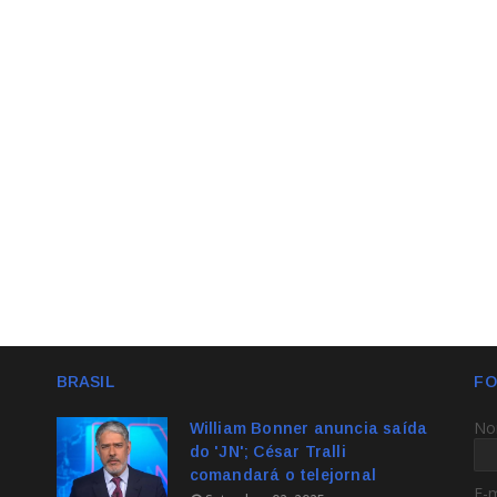
BRASIL
FO
No
William Bonner anuncia saída
do 'JN'; César Tralli
comandará o telejornal
E-