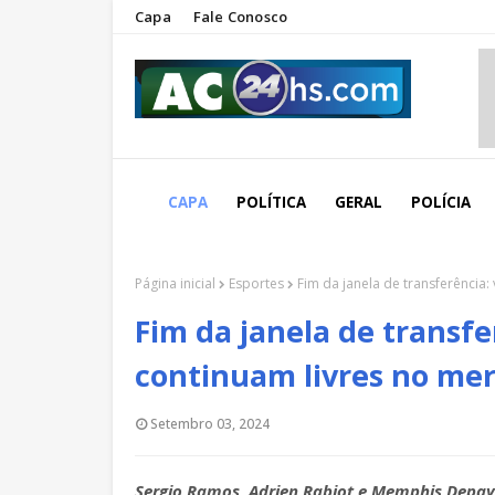
Capa
Fale Conosco
CAPA
POLÍTICA
GERAL
POLÍCIA
Página inicial
Esportes
Fim da janela de transferência:
Fim da janela de transfe
continuam livres no me
Setembro 03, 2024
Sergio Ramos, Adrien Rabiot e Memphis Depay