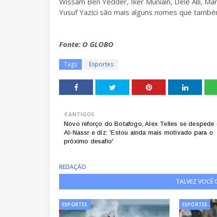
Wissam Ben Yedder, Iker Muniain, Dele Alli, Ma
Yusuf Yazici são mais alguns nomes que també
Fonte: O GLOBO
Tags
Esportes
ANTIGOS
Novo reforço do Botafogo, Alex Telles se despede
Al-Nassr e diz: 'Estou ainda mais motivado para o
próximo desafio'
REDAÇÃO
TALVEZ VOCÊ
ESPORTES
ESPORTES