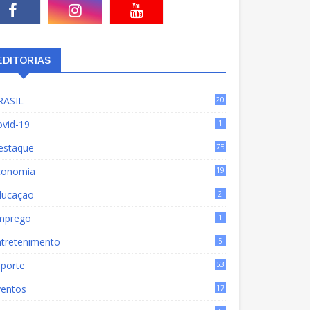
EDITORIAS
RASIL
20
15
ovid-19
1
estaque
75
9
conomia
19
72
ducação
2
mprego
1
ntretenimento
5
sporte
53
ventos
17