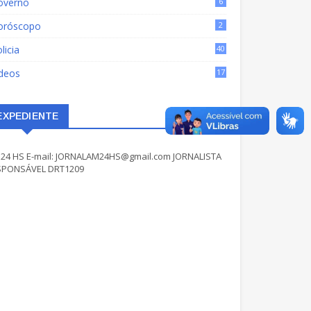
overno
6
oróscopo
2
licia
40
ídeos
17
EXPEDIENTE
24 HS E-mail: JORNALAM24HS@gmail.com JORNALISTA
SPONSÁVEL DRT1209