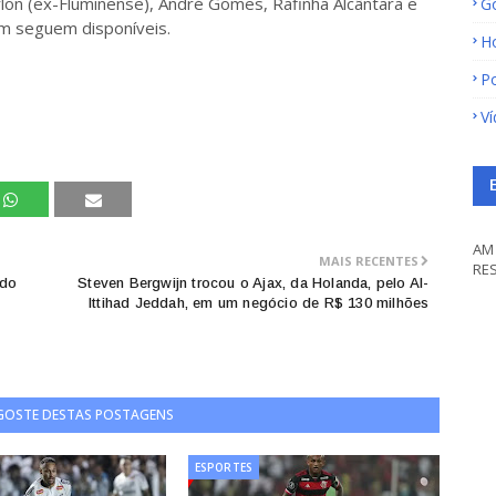
rlon (ex-Fluminense), André Gomes, Rafinha Alcântara e
G
m seguem disponíveis.
H
Po
V
AM 
MAIS RECENTES
RE
 do
Steven Bergwijn trocou o Ajax, da Holanda, pelo Al-
Ittihad Jeddah, em um negócio de R$ 130 milhões
 GOSTE DESTAS POSTAGENS
ESPORTES