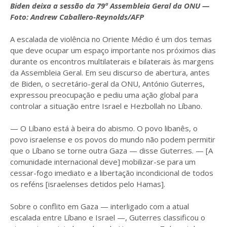
Biden deixa a sessão da 79ª Assembleia Geral da ONU —
Foto: Andrew Caballero-Reynolds/AFP
A escalada de violência no Oriente Médio é um dos temas
que deve ocupar um espaço importante nos próximos dias
durante os encontros multilaterais e bilaterais às margens
da Assembleia Geral. Em seu discurso de abertura, antes
de Biden, o secretário-geral da ONU, António Guterres,
expressou preocupação e pediu uma ação global para
controlar a situação entre Israel e Hezbollah no Líbano.
— O Líbano está à beira do abismo. O povo libanês, o
povo israelense e os povos do mundo não podem permitir
que o Líbano se torne outra Gaza — disse Guterres. — [A
comunidade internacional deve] mobilizar-se para um
cessar-fogo imediato e a libertação incondicional de todos
os reféns [israelenses detidos pelo Hamas].
Sobre o conflito em Gaza — interligado com a atual
escalada entre Líbano e Israel —, Guterres classificou o