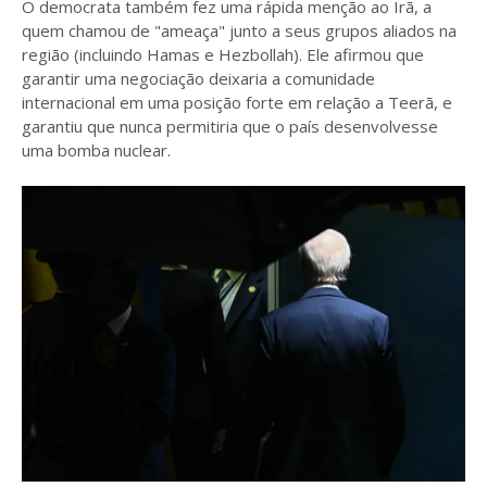
O democrata também fez uma rápida menção ao Irã, a
quem chamou de "ameaça" junto a seus grupos aliados na
região (incluindo Hamas e Hezbollah). Ele afirmou que
garantir uma negociação deixaria a comunidade
internacional em uma posição forte em relação a Teerã, e
garantiu que nunca permitiria que o país desenvolvesse
uma bomba nuclear.