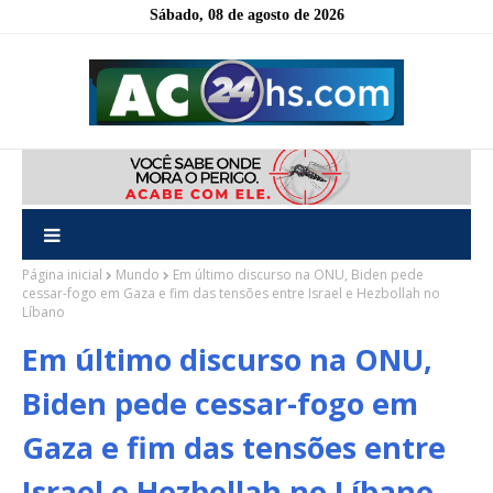
Sábado, 08 de agosto de 2026
Página inicial
Mundo
Em último discurso na ONU, Biden pede
cessar-fogo em Gaza e fim das tensões entre Israel e Hezbollah no
Líbano
Em último discurso na ONU,
Biden pede cessar-fogo em
Gaza e fim das tensões entre
Israel e Hezbollah no Líbano