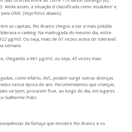
s dias ocorreu entre às 10h e 11h deste domingo (8),
inda assim, a situação é classificada como 'insalubre' e
pela OMS. (Veja fotos abaixo)
tre as capitais, Rio Branco chegou a ser a mais poluída
ue liderava o ranking. Na madrugada do mesmo dia, entre
 922 µg/m3. Ou seja, mais de 61 vezes acima do tolerável.
ima semana.
eve, chegando a 681 µg/m3, ou seja, 45 vezes mais
udas, como infarto, AVC, podem surgir outras doenças
evados nessa época do ano. Recomendamos que crianças,
tam-se bem, procurem ficar, ao longo do dia, em lugares
a Guilherme Pulici.
nsequências da fumaça que encobre Rio Branco e os