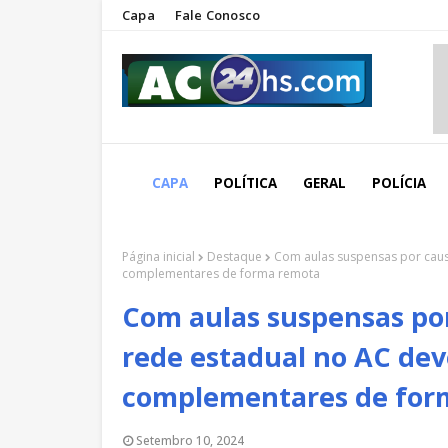
Capa
Fale Conosco
CAPA
POLÍTICA
GERAL
POLÍCIA
Página inicial
Destaque
Com aulas suspensas por caus
complementares de forma remota
Com aulas suspensas po
rede estadual no AC dev
complementares de for
Setembro 10, 2024