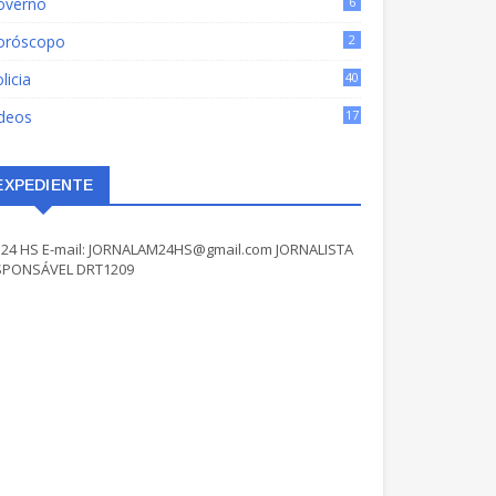
overno
6
oróscopo
2
licia
40
ídeos
17
EXPEDIENTE
24 HS E-mail: JORNALAM24HS@gmail.com JORNALISTA
SPONSÁVEL DRT1209