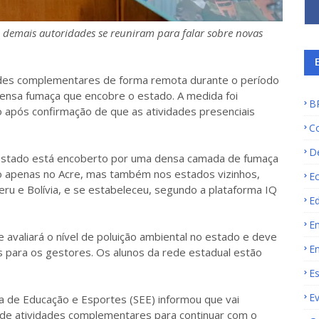
 demais autoridades se reuniram para falar sobre novas
idades complementares de forma remota durante o período
densa fumaça que encobre o estado. A medida foi
B
o após confirmação de que as atividades presenciais
C
D
o estado está encoberto por uma densa camada de fumaça
o apenas no Acre, mas também nos estados vizinhos,
E
ru e Bolívia, e se estabeleceu, segundo a plataforma IQ
E
E
avaliará o nível de poluição ambiental no estado e deve
E
 para os gestores. Os alunos da rede estadual estão
E
E
ia de Educação e Esportes (SEE) informou que vai
de atividades complementares para continuar com o