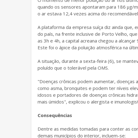
O momento de menor poluição do ar nos último
quando os sensores apontaram para 186 µg/m3. A
o ar estava 12,4 vezes acima do recomendável 
A plataforma da empresa suíça diz ainda que, en
do país, na frente inclusive de Porto Velho, q
as 3h e 4h, a capital acreana chegou a alcançar
Este foi o ápice da poluição atmosférica na últ
A situação, durante a sexta-feira (6), se mant
poluído que o tolerável pela OMS.
"Doenças crônicas podem aumentar, doenças ag
como asma, bronquites e podem ter níveis el
idosos e portadores de doenças crônicas hidra
mais úmidos", explicou o alergista e imunologist
Consequências
Dentre as medidas tomadas para conter as co
demais municípios do interior, incluem-se: