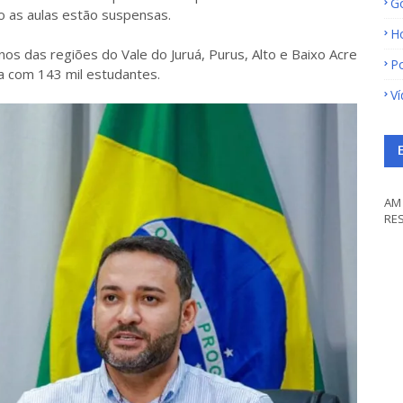
G
 as aulas estão suspensas.
H
nos das regiões do Vale do Juruá, Purus, Alto e Baixo Acre
Po
ta com 143 mil estudantes.
V
AM 
RE