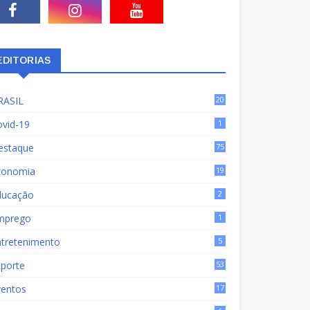
EDITORIAS
RASIL
20
15
ovid-19
1
estaque
75
9
conomia
19
72
ducação
2
mprego
1
ntretenimento
5
sporte
53
ventos
17