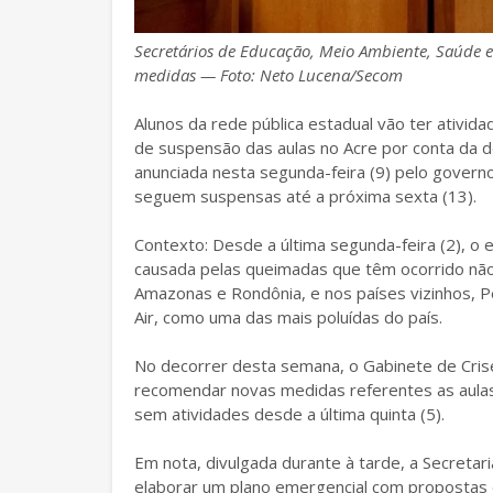
Secretários de Educação, Meio Ambiente, Saúde e
medidas — Foto: Neto Lucena/Secom
Alunos da rede pública estadual vão ter ativ
de suspensão das aulas no Acre por conta da 
anunciada nesta segunda-feira (9) pelo govern
seguem suspensas até a próxima sexta (13).
Contexto: Desde a última segunda-feira (2), 
causada pelas queimadas que têm ocorrido nã
Amazonas e Rondônia, e nos países vizinhos, Pe
Air, como uma das mais poluídas do país.
No decorrer desta semana, o Gabinete de Crise 
recomendar novas medidas referentes as aulas
sem atividades desde a última quinta (5).
Em nota, divulgada durante à tarde, a Secretar
elaborar um plano emergencial com propostas 