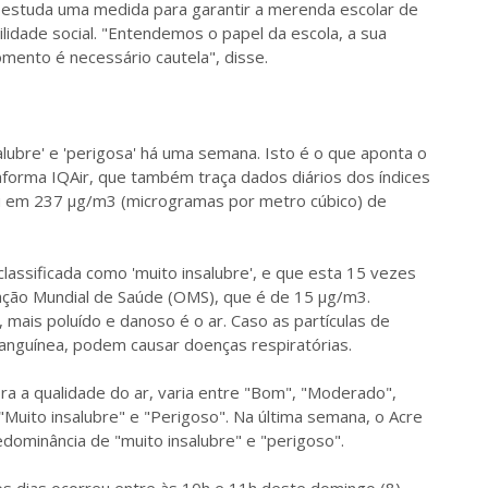
e estuda uma medida para garantir a merenda escolar de
lidade social. "Entendemos o papel da escola, a sua
mento é necessário cautela", disse.
alubre' e 'perigosa' há uma semana. Isto é o que aponta o
aforma IQAir, que também traça dados diários dos índices
gou em 237 µg/m3 (microgramas por metro cúbico) de
é classificada como 'muito insalubre', e que esta 15 vezes
ção Mundial de Saúde (OMS), que é de 15 µg/m3.
 mais poluído e danoso é o ar. Caso as partículas de
anguínea, podem causar doenças respiratórias.
ora a qualidade do ar, varia entre "Bom", "Moderado",
 "Muito insalubre" e "Perigoso". Na última semana, o Acre
dominância de "muito insalubre" e "perigoso".