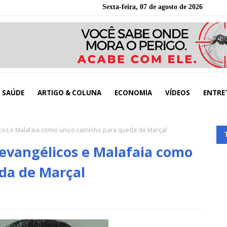
Sexta-feira, 07 de agosto de 2026
SAÚDE
ARTIGO & COLUNA
ECONOMIA
VÍDEOS
ENTRE
os e Malafaia como único caminho para queda de Marçal
vangélicos e Malafaia como
da de Marçal