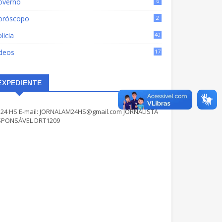
overno
6
oróscopo
2
licia
40
ídeos
17
EXPEDIENTE
24 HS E-mail: JORNALAM24HS@gmail.com JORNALISTA
SPONSÁVEL DRT1209