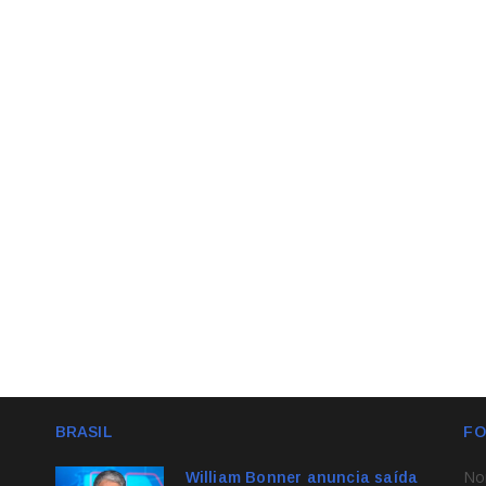
BRASIL
FO
No
William Bonner anuncia saída