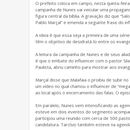
O prefeito coloca em campo, nesta quinta-feira
campanha de Nunes vai veicular uma propaganda
figura central da bíblia. A gravação diz que “
Pablo Marçal” e emenda a seguinte frase do in
A ideia é que essa seja a primeira de uma série
têm o objetivo de desidratá-lo entre os evangé
A leitura da campanha de Nunes e de seus aliad
é que o embate do influencer com o pastor Sila
Paulista, abriu caminho para mostrar aos evan
Marçal disse que Malafaia o proibiu de subir n
um vídeo no qual chamou o influencer de “mega
ao local após o encerramento das falas. O epis
Em paralelo, Nunes vem intensificando as agen
esteve em dois eventos do segmento acompanhad
participou uma reunião com cerca de 500 pasto
candidatura. Tarcísio também esteve na agend