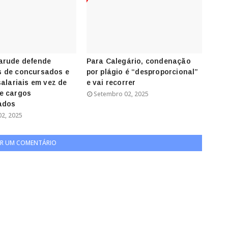
arude defende
Para Calegário, condenação
 de concursados e
por plágio é “desproporcional”
salariais em vez de
e vai recorrer
e cargos
Setembro 02, 2025
ados
2, 2025
R UM COMENTÁRIO