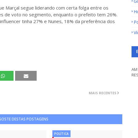
G
e Marçal segue liderando com certa folga entre os
H
es de voto no segmento, enquanto o prefeito tem 26%.
influencer tinha 27% e Nunes, 18% da preferência dos
Po
V
AM 
RE
MAIS RECENTES
 GOSTE DESTAS POSTAGENS
POLÍTICA