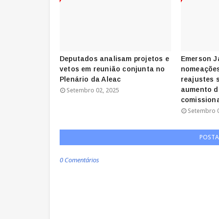
Deputados analisam projetos e
Emerson J
vetos em reunião conjunta no
nomeações
Plenário da Aleac
reajustes 
aumento d
Setembro 02, 2025
comission
Setembro 0
POSTA
0 Comentários