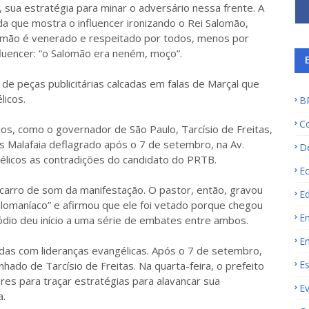
, sua estratégia para minar o adversário nessa frente. A
 que mostra o influencer ironizando o Rei Salomão,
Salomão é venerado e respeitado por todos, menos por
fluencer: “o Salomão era neném, moço”.
 de peças publicitárias calcadas em falas de Marçal que
licos.
B
C
os, como o governador de São Paulo, Tarcísio de Freitas,
s Malafaia deflagrado após o 7 de setembro, na Av.
D
gélicos as contradições do candidato do PRTB.
E
o carro de som da manifestação. O pastor, então, gravou
E
lomaníaco” e afirmou que ele foi vetado porque chegou
E
ódio deu início a uma série de embates entre ambos.
E
das com lideranças evangélicas. Após o 7 de setembro,
E
o de Tarcísio de Freitas. Na quarta-feira, o prefeito
res para traçar estratégias para alavancar sua
E
a.