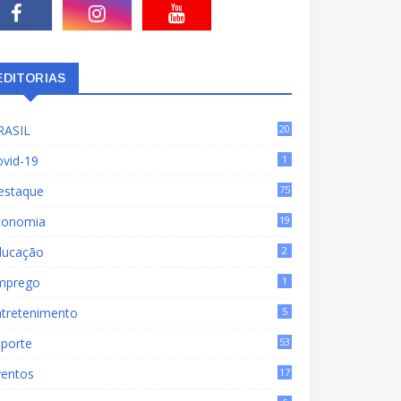
EDITORIAS
RASIL
20
15
ovid-19
1
estaque
75
9
conomia
19
72
ducação
2
mprego
1
ntretenimento
5
sporte
53
ventos
17