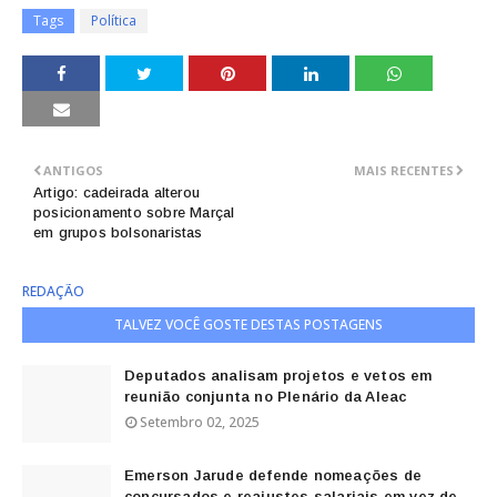
Tags
Política
ANTIGOS
MAIS RECENTES
Artigo: cadeirada alterou
posicionamento sobre Marçal
em grupos bolsonaristas
REDAÇÃO
TALVEZ VOCÊ GOSTE DESTAS POSTAGENS
Deputados analisam projetos e vetos em
reunião conjunta no Plenário da Aleac
Setembro 02, 2025
Emerson Jarude defende nomeações de
concursados e reajustes salariais em vez de