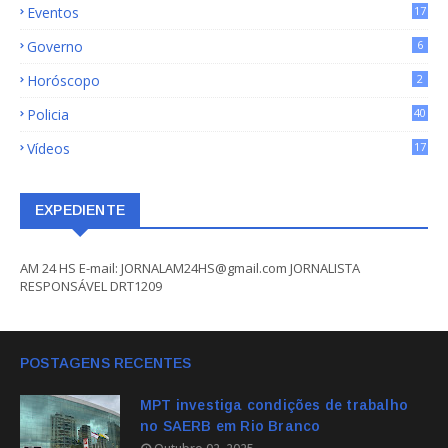
Eventos
17
Governo
6
Horóscopo
2
Policia
40
Vídeos
17
EXPEDIENTE
AM 24 HS E-mail: JORNALAM24HS@gmail.com JORNALISTA
RESPONSÁVEL DRT1209
POSTAGENS RECENTES
MPT investiga condições de trabalho
no SAERB em Rio Branco