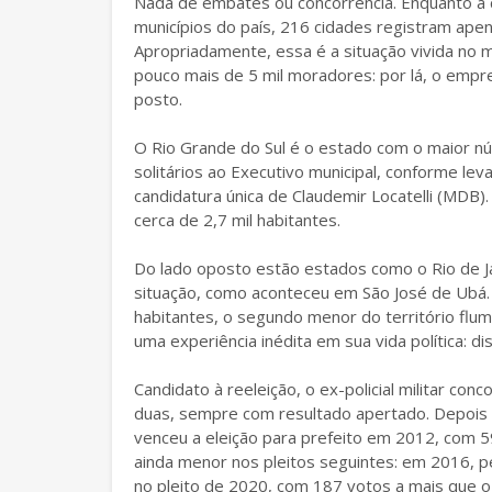
Nada de embates ou concorrência. Enquanto a c
municípios do país, 216 cidades registram apen
Apropriadamente, essa é a situação vivida no 
pouco mais de 5 mil moradores: por lá, o empr
posto.
O Rio Grande do Sul é o estado com o maior 
solitários ao Executivo municipal, conforme 
candidatura única de Claudemir Locatelli (MDB)
cerca de 2,7 mil habitantes.
Do lado oposto estão estados como o Rio de 
situação, como aconteceu em São José de Ubá. 
habitantes, o segundo menor do território flu
uma experiência inédita em sua vida política: di
Candidato à reeleição, o ex-policial militar co
duas, sempre com resultado apertado. Depois 
venceu a eleição para prefeito em 2012, com 5
ainda menor nos pleitos seguintes: em 2016, 
no pleito de 2020, com 187 votos a mais que o 