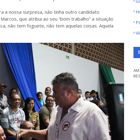
G
a a nossa surpresa, não tinha outro candidato
H
Marcos, que atribui ao seu “bom trabalho” a situação
Po
fica, não tem foguete, não tem aquelas coisas. Aquela
V
AM 
RE