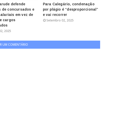
arude defende
Para Calegário, condenação
 de concursados e
por plágio é “desproporcional”
salariais em vez de
e vai recorrer
e cargos
Setembro 02, 2025
ados
2, 2025
R UM COMENTÁRIO