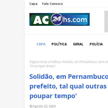
Capa
Fale Conosco
CAPA
POLÍTICA
GERAL
POLÍCIA
Página inicial
Política
Solidão, em Pernambuco, tem um ú
'Vai poupar tempo'
Solidão, em Pernambuco
prefeito, tal qual outras
poupar tempo'
Agosto 22, 2024