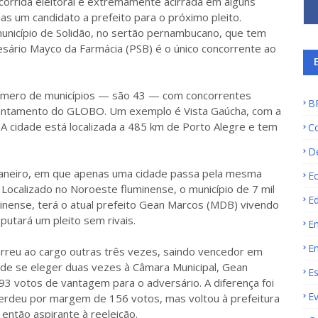
orrida eleitoral é extremamente acirrada em alguns
as um candidato a prefeito para o próximo pleito.
município de Solidão, no sertão pernambucano, que tem
esário Mayco da Farmácia (PSB) é o único concorrente ao
número de municípios — são 43 — com concorrentes
B
levantamento do GLOBO. Um exemplo é Vista Gaúcha, com a
. A cidade está localizada a 485 km de Porto Alegre e tem
C
D
Janeiro, em que apenas uma cidade passa pela mesma
E
Localizado no Noroeste fluminense, o município de 7 mil
E
minense, terá o atual prefeito Gean Marcos (MDB) vivendo
sputará um pleito sem rivais.
E
E
ncorreu ao cargo outras três vezes, saindo vencedor em
de se eleger duas vezes à Câmara Municipal, Gean
E
93 votos de vantagem para o adversário. A diferença foi
E
perdeu por margem de 156 votos, mas voltou à prefeitura
então aspirante à reeleição.