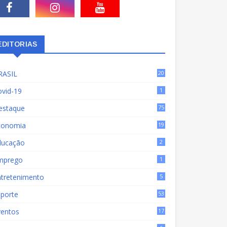
EDITORIAS
RASIL
20
15
ovid-19
1
estaque
75
9
conomia
19
72
ducação
2
mprego
1
ntretenimento
5
sporte
53
ventos
17