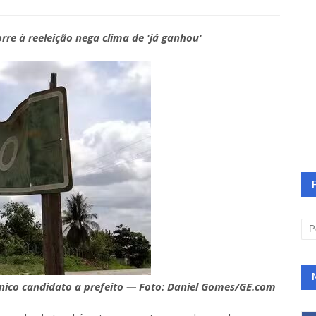
rre à reeleição nega clima de 'já ganhou'
ico candidato a prefeito — Foto: Daniel Gomes/GE.com