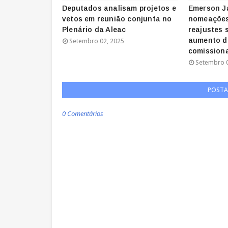
Deputados analisam projetos e
Emerson J
vetos em reunião conjunta no
nomeações
Plenário da Aleac
reajustes 
aumento d
Setembro 02, 2025
comission
Setembro 0
POSTA
0 Comentários