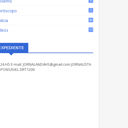
overno
6
oróscopo
2
licia
40
ídeos
17
EXPEDIENTE
24 HS E-mail: JORNALAM24HS@gmail.com JORNALISTA
SPONSÁVEL DRT1209