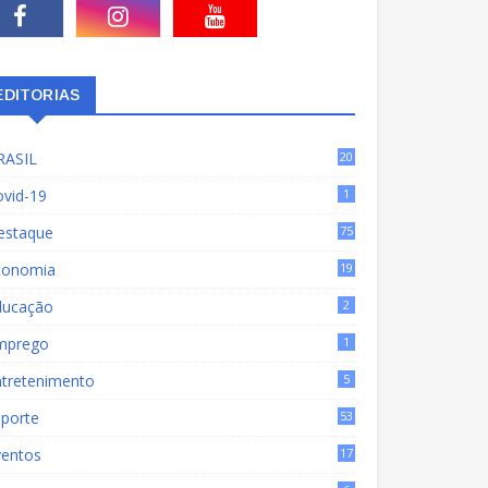
EDITORIAS
RASIL
20
15
ovid-19
1
estaque
75
9
conomia
19
72
ducação
2
mprego
1
ntretenimento
5
sporte
53
ventos
17