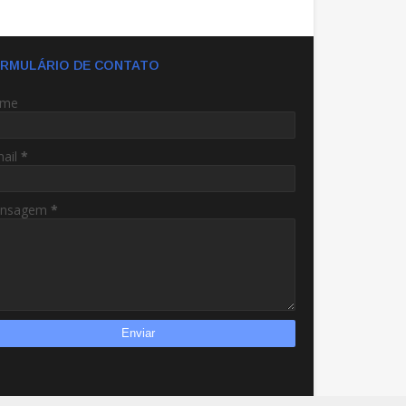
RMULÁRIO DE CONTATO
me
mail
*
nsagem
*