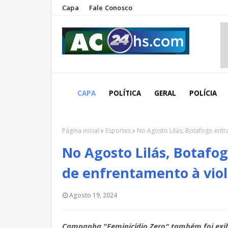
Capa
Fale Conosco
CAPA
POLÍTICA
GERAL
POLÍCIA
Página inicial
Esportes
No Agosto Lilás, Botafogo ent
No Agosto Lilás, Botafo
de enfrentamento à vio
Agosto 19, 2024
Campanha "Feminicídio Zero" também foi exibi