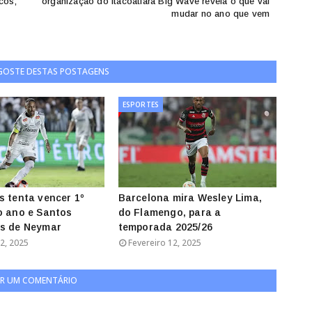
cos;
organização do Itacoatiara Big Wave revela o que vai
mudar no ano que vem
 GOSTE DESTAS POSTAGENS
ESPORTES
s tenta vencer 1º
Barcelona mira Wesley Lima,
o ano e Santos
do Flamengo, para a
is de Neymar
temporada 2025/26
2, 2025
Fevereiro 12, 2025
R UM COMENTÁRIO