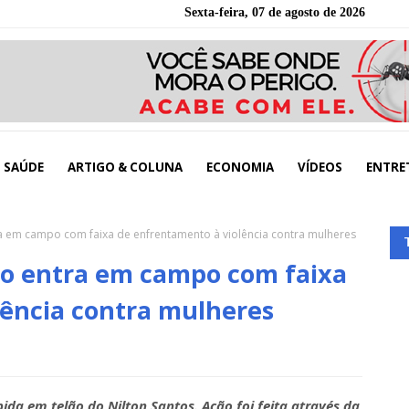
Sexta-feira, 07 de agosto de 2026
SAÚDE
ARTIGO & COLUNA
ECONOMIA
VÍDEOS
ENTRE
ra em campo com faixa de enfrentamento à violência contra mulheres
go entra em campo com faixa
lência contra mulheres
da em telão do Nilton Santos. Ação foi feita através da