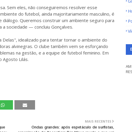
G
sa. Sem eles, não conseguiremos resolver esse
H
ambiente do futebol, ainda majoritariamente masculino, é
e diálogo. Queremos construir um ambiente seguro para
Po
a a sociedade — concluiu Gonçalves.
V
Delas", idealizado para tentar tornar o ambiente do
edoras alvinegras. O clube também vem se esforçando
oblemas na gestão, e a equipe de futebol feminino. Em
o Agosto Lilás.
AM 
RE
MAIS RECENTES
gue
Ondas grandes: após espetáculo de surfistas,