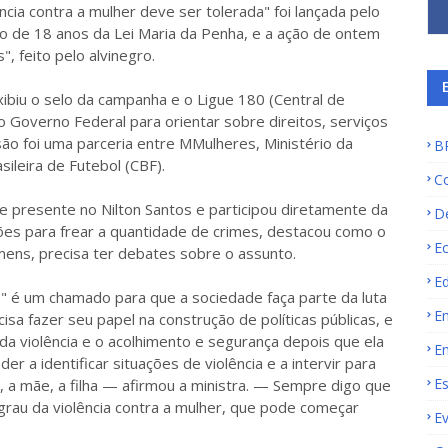
cia contra a mulher deve ser tolerada" foi lançada pelo
io de 18 anos da Lei Maria da Penha, e a ação de ontem
, feito pelo alvinegro.
xibiu o selo da campanha e o Ligue 180 (Central de
 Governo Federal para orientar sobre direitos, serviços
ão foi uma parceria entre MMulheres, Ministério da
B
sileira de Futebol (CBF).
C
e presente no Nilton Santos e participou diretamente da
D
ões para frear a quantidade de crimes, destacou como o
E
ens, precisa ter debates sobre o assunto.
E
o" é um chamado para que a sociedade faça parte da luta
E
sa fazer seu papel na construção de políticas públicas, e
a violência e o acolhimento e segurança depois que ela
E
 a identificar situações de violência e a intervir para
E
, a mãe, a filha — afirmou a ministra. — Sempre digo que
o grau da violência contra a mulher, que pode começar
E