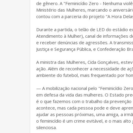
de gênero. A "Feminicídio Zero - Nenhuma violên
Ministério das Mulheres, marcando o aniversár
contou com a parceria do projeto "A Hora Delas"
Durante a partida, o telão de LED do estádio e
Atendimento à Mulher), canal de informações do
e receber denúncias de agressões. A transmiss
Justiça e Segurança Pública, e Confederação Bra
A ministra das Mulheres, Cida Gonçalves, estev
ação. Além de reconhecer a necessidade de aç
ambiente do futebol, mais frequentado por hom
— A mobilização nacional pelo "Feminicídio Zer
em defesa da vida das mulheres. O Estado preci
é o que fazemos com o trabalho da prevenção d
acontece, mas cada pessoa pode e deve aprender
ajudar as pessoas próximas, uma amiga, a irmã
o feminicídio é um crime evitável, e o mais alt
silenciosa.