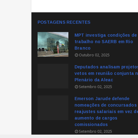
POSTAGENS RECENTES
MPT investiga condições de
trabalho no SAERB em Rio
Branco
Outubro 02, 2025
Deputados analisam projeto
vetos em reunião conjunta 
Plenário da Aleac
Setembro 02, 2025
Emerson Jarude defende
nomeações de concursados 
reajustes salariais em vez d
aumento de cargos
comissionados
Setembro 02, 2025