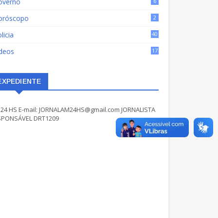
overno
6
oróscopo
2
licia
40
ídeos
17
EXPEDIENTE
24 HS E-mail: JORNALAM24HS@gmail.com JORNALISTA
SPONSÁVEL DRT1209