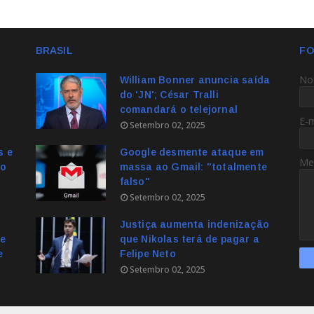
BRASIL
FO
No
William Bonner anuncia saída
do 'JN'; César Tralli
comandará o telejornal
E-
Setembro 02, 2025
s e
Google desmente ataque em
Me
no
massa ao Gmail: "totalmente
falso"
Setembro 02, 2025
Justiça aumenta indenização
e
que Nikolas terá de pagar a
e
Felipe Neto
Setembro 02, 2025