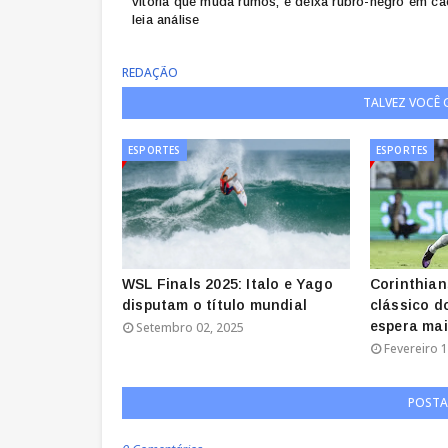
vitória que muda rumos, e deixa rubro-negro em ca
leia análise
REDAÇÃO
TALVEZ VOCÊ
ESPORTES
ESPORTES
WSL Finals 2025: Italo e Yago
Corinthian
disputam o título mundial
clássico d
espera ma
Setembro 02, 2025
Fevereiro 1
POSTA