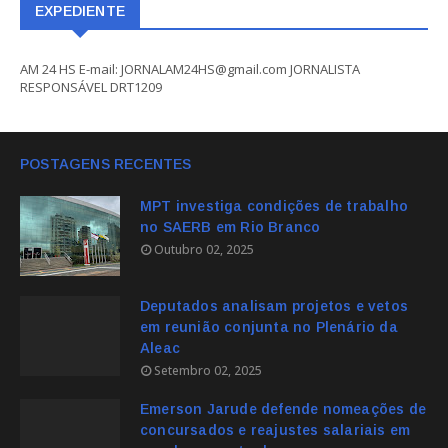
EXPEDIENTE
AM 24 HS E-mail: JORNALAM24HS@gmail.com JORNALISTA
RESPONSÁVEL DRT1209
POSTAGENS RECENTES
MPT investiga condições de trabalho
no SAERB em Rio Branco
Outubro 02, 2025
Deputados analisam projetos e vetos
em reunião conjunta no Plenário da
Aleac
Setembro 02, 2025
Emerson Jarude defende nomeações de
concursados e reajustes salariais em