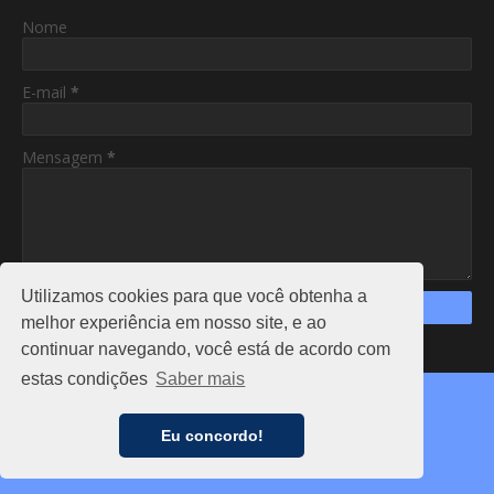
Nome
E-mail
*
Mensagem
*
Utilizamos cookies para que você obtenha a
melhor experiência em nosso site, e ao
continuar navegando, você está de acordo com
https://www.am24hs.com/
estas condições
Saber mais
Copyright ©
2026
AC24HS
CAPA
NOTÍCIAS
FALE CONOSCO
ANUNCIE
Eu concordo!
PRIVACIDADE