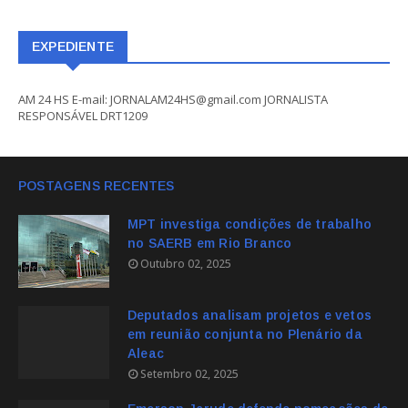
EXPEDIENTE
AM 24 HS E-mail: JORNALAM24HS@gmail.com JORNALISTA
RESPONSÁVEL DRT1209
POSTAGENS RECENTES
MPT investiga condições de trabalho
no SAERB em Rio Branco
Outubro 02, 2025
Deputados analisam projetos e vetos
em reunião conjunta no Plenário da
Aleac
Setembro 02, 2025