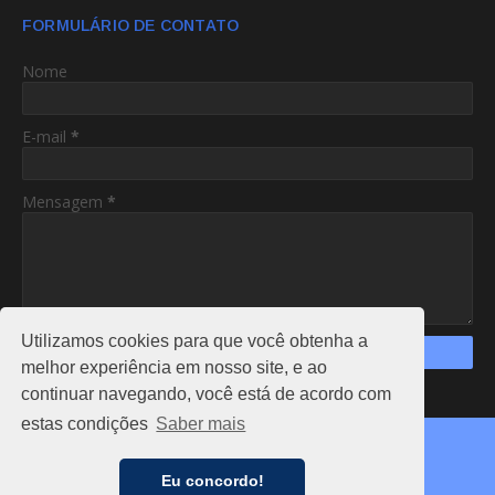
FORMULÁRIO DE CONTATO
Nome
E-mail
*
Mensagem
*
Utilizamos cookies para que você obtenha a
melhor experiência em nosso site, e ao
continuar navegando, você está de acordo com
https://www.am24hs.com/
estas condições
Saber mais
Copyright ©
2026
AC24HS
CAPA
NOTÍCIAS
FALE CONOSCO
ANUNCIE
Eu concordo!