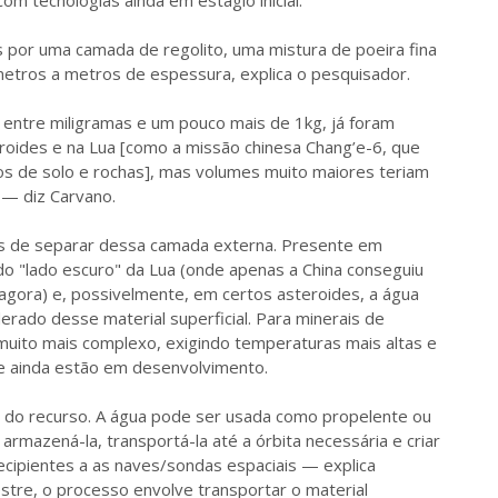
om tecnologias ainda em estágio inicial.
 por uma camada de regolito, uma mistura de poeira fina
metros a metros de espessura, explica o pesquisador.
ntre miligramas e um pouco mais de 1kg, já foram
roides e na Lua [como a missão chinesa Chang’e-6, que
s de solo e rochas], mas volumes muito maiores teriam
 — diz Carvano.
ples de separar dessa camada externa. Presente em
o "lado escuro" da Lua (onde apenas a China conseguiu
agora) e, possivelmente, em certos asteroides, a água
ado desse material superficial. Para minerais de
muito mais complexo, exigindo temperaturas mais altas e
e ainda estão em desenvolvimento.
do recurso. A água pode ser usada como propelente ou
armazená-la, transportá-la até a órbita necessária e criar
ecipientes a as naves/sondas espaciais — explica
stre, o processo envolve transportar o material