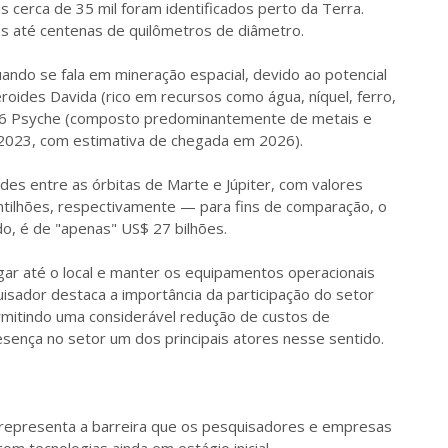
s cerca de 35 mil foram identificados perto da Terra.
s até centenas de quilômetros de diâmetro.
ndo se fala em mineração espacial, devido ao potencial
teroides Davida (rico em recursos como água, níquel, ferro,
 o 16 Psyche (composto predominantemente de metais e
 2023, com estimativa de chegada em 2026).
des entre as órbitas de Marte e Júpiter, com valores
ntilhões, respectivamente — para fins de comparação, o
o, é de "apenas" US$ 27 bilhões.
gar até o local e manter os equipamentos operacionais
isador destaca a importância da participação do setor
rmitindo uma considerável redução de custos de
esença no setor um dos principais atores nesse sentido.
representa a barreira que os pesquisadores e empresas