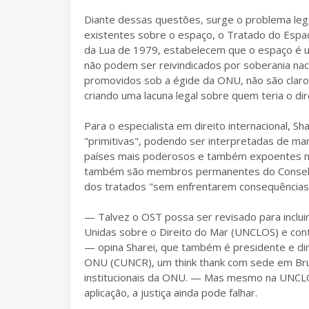
Diante dessas questões, surge o problema legal
existentes sobre o espaço, o Tratado do Espaç
da Lua de 1979, estabelecem que o espaço é
não podem ser reivindicados por soberania nac
promovidos sob a égide da ONU, não são claro
criando uma lacuna legal sobre quem teria o dir
Para o especialista em direito internacional,
"primitivas", podendo ser interpretadas de ma
países mais poderosos e também expoentes na c
também são membros permanentes do Conselho
dos tratados "sem enfrentarem consequências
— Talvez o OST possa ser revisado para inclu
Unidas sobre o Direito do Mar (UNCLOS) e con
— opina Sharei, que também é presidente e dir
ONU (CUNCR), um think thank com sede em Brux
institucionais da ONU. — Mas mesmo na UNCLO
aplicação, a justiça ainda pode falhar.