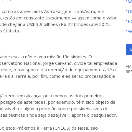
G
, como as americanas AstroForge e TransAstra, e a
H
as, estão em constante crescimento — assim como o valor
Po
ode chegar a US$ 3,9 bilhões (R$ 22 bilhões) até 2025,
 Statista.
V
rande escala não é uma missão tão simples. O
servatório Nacional, Jorge Carvano, divide tal empreitada
AM 
teresse, o transporte e a operação de equipamentos até o
RE
eriais à Terra e, por fim, como eles serão processados e
o, já permitem alcançar pelo menos os dois primeiros
composição de asteroides, por exemplo, têm sido objeto de
ossível ter alguma precisão sobre possíveis alvos de
s técnicas ainda seja desejável", aponta o pesquisador.
Objetos Próximos à Terra (CNEOS) da Nasa, são