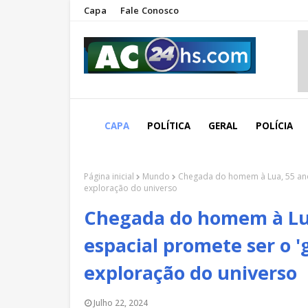
Capa
Fale Conosco
CAPA
POLÍTICA
GERAL
POLÍCIA
Página inicial
Mundo
Chegada do homem à Lua, 55 anos
exploração do universo
Chegada do homem à Lua
espacial promete ser o '
exploração do universo
Julho 22, 2024