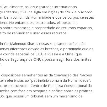
. Atualmente, as leis e tratados internacionais
o Exterior (OST, na sigla em inglês) de 1967 e o Acordo
 um bem comum da Humanidade e que os corpos celestes
ional. No entanto, esses tratados, elaborados e
s sobre mineração e propriedade de recursos espaciais,
eito de reivindicar e usar esses recursos.
 ShahrYar Mahmoud Sharei, essas regulamentações são
neiras diferentes devido às brechas, e permitindo que os
orrida espacial, os EUA, a Rússia e a China (que
 de Segurança da ONU), possam agir fora dos limites
".
ir disposições semelhantes às da Convenção das Nações
ter referências ao "patrimônio comum da Humanidade".
etor executivo do Centro de Pesquisa Constitucional da
elas com foco em pesquisa e análise sobre as práticas
S, que possui um tribunal, sem um mecanismo de