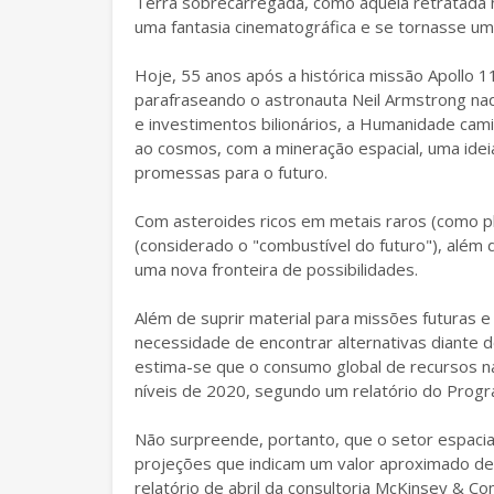
Terra sobrecarregada, como aquela retratada 
uma fantasia cinematográfica e se tornasse uma
Hoje, 55 anos após a histórica missão Apollo
parafraseando o astronauta Neil Armstrong na
e investimentos bilionários, a Humanidade cam
ao cosmos, com a mineração espacial, uma idei
promessas para o futuro.
Com asteroides ricos em metais raros (como pla
(considerado o "combustível do futuro"), além
uma nova fronteira de possibilidades.
Além de suprir material para missões futuras 
necessidade de encontrar alternativas diante
estima-se que o consumo global de recursos 
níveis de 2020, segundo um relatório do Pro
Não surpreende, portanto, que o setor espaci
projeções que indicam um valor aproximado de 
relatório de abril da consultoria McKinsey & C