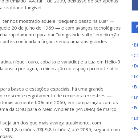
no premiado "Avatar", de 2009, deixasse de ser apenas
 realidade tangível.
 11 ter nos mostrado aquele "pequeno passo na Lua" —
quele 20 de julho de 1969 — e com avanços tecnológicos
inha rapidamente para dar "um grande salto" em direção
a antes confinada à ficção, sendo uma das grandes
B
C
tina, níquel, ouro, cobalto e vanádio) e a Lua em Hélio-3
D
 da busca por água, a mineração no espaço promete abrir
E
E
e para bases e estações espaciais, há uma grande
 do crescente esgotamento de recursos terrestres —
E
naturais aumente 60% até 2060, em comparação com os
E
grama da ONU para o Meio Ambiente (PNUMA) de março.
E
al seja um dos que mais avança atualmente, com
E
US$ 1,8 trilhões (R$ 9,8 trilhões) até 2035, segundo um
ompany.