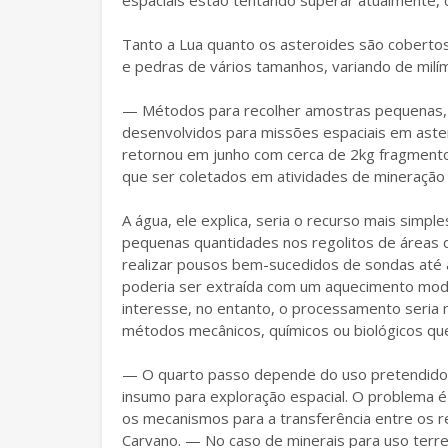
espaciais estão tentando superar atualmente, c
Tanto a Lua quanto os asteroides são cobertos
e pedras de vários tamanhos, variando de milí
— Métodos para recolher amostras pequenas, e
desenvolvidos para missões espaciais em aste
retornou em junho com cerca de 2kg fragmento
que ser coletados em atividades de mineração
A água, ele explica, seria o recurso mais sim
pequenas quantidades nos regolitos de áreas d
realizar pousos bem-sucedidos de sondas até 
poderia ser extraída com um aquecimento moder
interesse, no entanto, o processamento seria 
métodos mecânicos, químicos ou biológicos qu
— O quarto passo depende do uso pretendido 
insumo para exploração espacial. O problema é 
os mecanismos para a transferência entre os r
Carvano. — No caso de minerais para uso terre