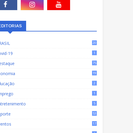
EDITORIAS
RASIL
20
15
ovid-19
1
estaque
75
9
conomia
19
72
ducação
2
mprego
1
ntretenimento
5
sporte
53
ventos
17