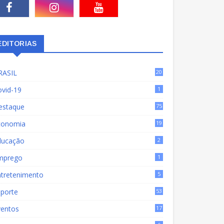
EDITORIAS
RASIL
20
15
ovid-19
1
estaque
75
9
conomia
19
72
ducação
2
mprego
1
ntretenimento
5
sporte
53
ventos
17