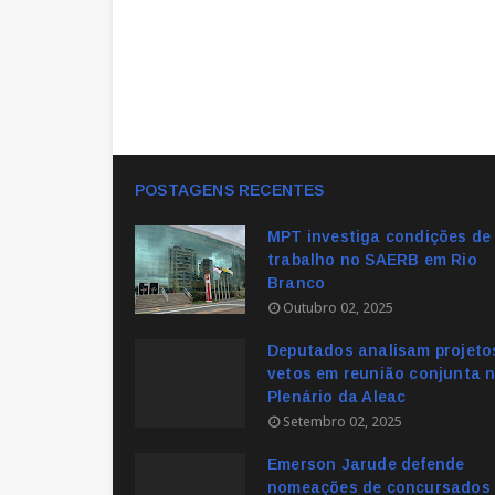
POSTAGENS RECENTES
MPT investiga condições de
trabalho no SAERB em Rio
Branco
Outubro 02, 2025
Deputados analisam projeto
vetos em reunião conjunta 
Plenário da Aleac
Setembro 02, 2025
Emerson Jarude defende
nomeações de concursados 