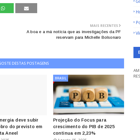
G
H
Po
MAIS RECENTES
A boa e a má notícia que as investigações da PF
V
reservam para Michelle Bolsonaro
 GOSTE DESTAS POSTAGENS
AM 
RE
BRASIL
energia deve subir
Projeção do Focus para
bro do previsto em
crescimento do PIB de 2025
ta Aneel
continua em 2,23%