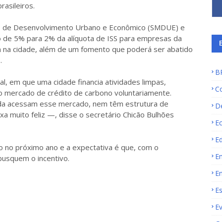
rasileiros.
ais de Desenvolvimento Urbano e Econômico (SMDUE) e
 de 5% para 2% da alíquota de ISS para empresas da
m na cidade, além de um fomento que poderá ser abatido
.
B
l, em que uma cidade financia atividades limpas,
C
 mercado de crédito de carbono voluntariamente.
da acessam esse mercado, nem têm estrutura de
D
xa muito feliz —, disse o secretário Chicão Bulhões
E
E
o no próximo ano e a expectativa é que, com o
E
usquem o incentivo.
E
E
E