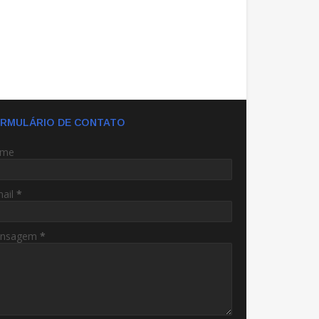
RMULÁRIO DE CONTATO
me
mail
*
nsagem
*