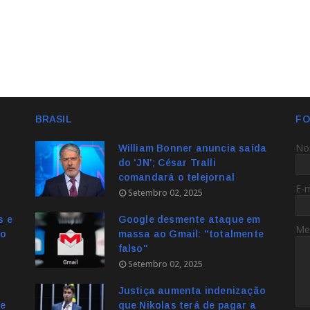
BRASIL
FO
No
William Bonner anuncia saída
do 'JN'; César Tralli
comandará o telejornal
E-
Setembro 02, 2025
s e
Google desmente ataque em
Me
no
massa ao Gmail: "totalmente
falso"
Setembro 02, 2025
Justiça aumenta indenização
e
que Nikolas terá de pagar a