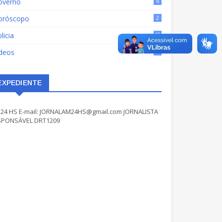
overno
6
oróscopo
2
licia
40
ídeos
17
EXPEDIENTE
24 HS E-mail: JORNALAM24HS@gmail.com JORNALISTA
SPONSÁVEL DRT1209