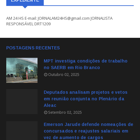
EXPEDIENTE
AM 24 HS E-mail: JORNALAM24HS@gmail.com JORNALISTA
RESPONSÁVEL DRT1209
POSTAGENS RECENTES
MPT investiga condições de trabalho
no SAERB em Rio Branco
Outubro 02, 2025
Deputados analisam projetos e vetos
em reunião conjunta no Plenário da
Aleac
Setembro 02, 2025
Emerson Jarude defende nomeações de
concursados e reajustes salariais em
vez de aumento de cargos