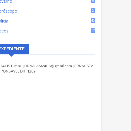
overno
6
oróscopo
2
licia
40
ídeos
17
EXPEDIENTE
24 HS E-mail: JORNALAM24HS@gmail.com JORNALISTA
SPONSÁVEL DRT1209