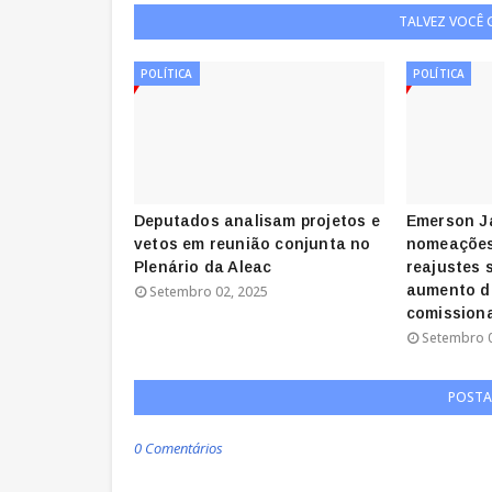
TALVEZ VOCÊ
POLÍTICA
POLÍTICA
Deputados analisam projetos e
Emerson J
vetos em reunião conjunta no
nomeações
Plenário da Aleac
reajustes 
aumento d
Setembro 02, 2025
comission
Setembro 0
POSTA
0 Comentários