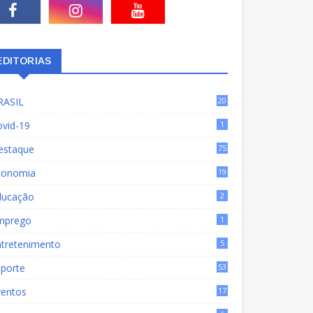
EDITORIAS
RASIL
20
15
ovid-19
1
estaque
75
9
conomia
19
72
ducação
2
mprego
1
ntretenimento
5
sporte
53
ventos
17