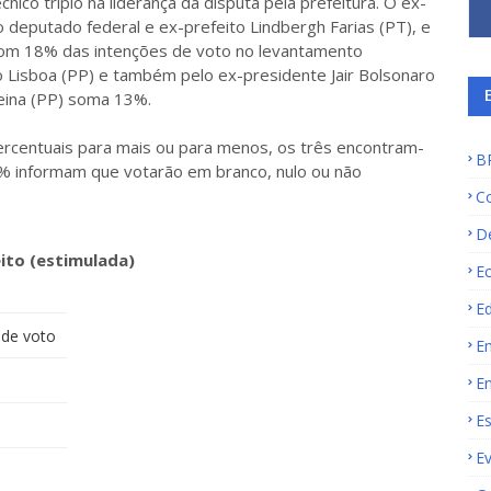
ico triplo na liderança da disputa pela prefeitura. O ex-
 deputado federal e ex-prefeito Lindbergh Farias (PT), e
com 18% das intenções de voto no levantamento
io Lisboa (PP) e também pelo ex-presidente Jair Bolsonaro
Reina (PP) soma 13%.
rcentuais para mais ou para menos, os três encontram-
B
% informam que votarão em branco, nulo ou não
C
D
ito (estimulada)
E
E
 de voto
E
E
E
E