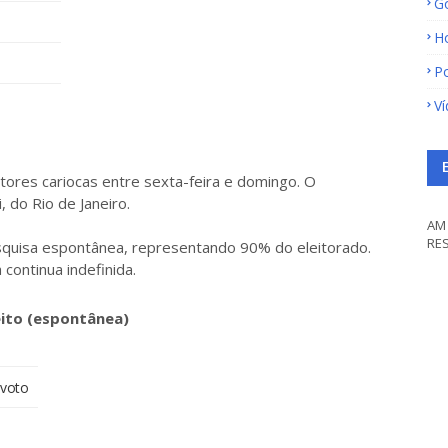
G
H
Po
V
tores cariocas entre sexta-feira e domingo. O
 do Rio de Janeiro.
AM 
RE
esquisa espontânea, representando 90% do eleitorado.
 continua indefinida.
eito (espontânea)
 voto