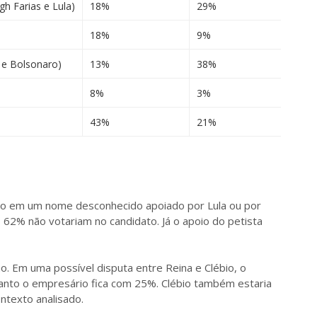
gh Farias e Lula)
18%
29%
18%
9%
 e Bolsonaro)
13%
38%
8%
3%
43%
21%
to em um nome desconhecido apoiado por Lula ou por
 62% não votariam no candidato. Já o apoio do petista
o. Em uma possível disputa entre Reina e Clébio, o
nto o empresário fica com 25%. Clébio também estaria
ntexto analisado.