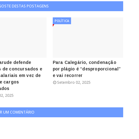
 GOSTE DESTAS POSTAGENS
POLÍTICA
arude defende
Para Calegário, condenação
 de concursados e
por plágio é “desproporcional”
salariais em vez de
e vai recorrer
e cargos
Setembro 02, 2025
ados
2, 2025
R UM COMENTÁRIO