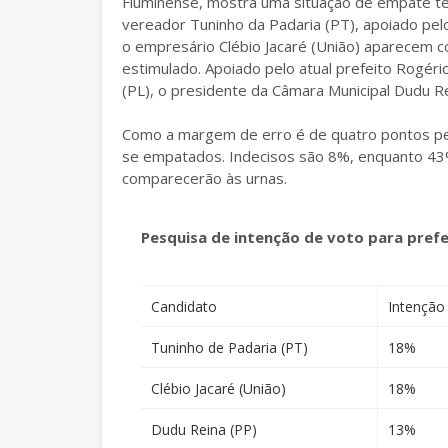
Fluminense, mostra uma situação de empate técn
vereador Tuninho da Padaria (PT), apoiado pelo
o empresário Clébio Jacaré (União) aparecem 
estimulado. Apoiado pelo atual prefeito Rogér
(PL), o presidente da Câmara Municipal Dudu 
Como a margem de erro é de quatro pontos pe
se empatados. Indecisos são 8%, enquanto 43
comparecerão às urnas.
Pesquisa de intenção de voto para prefe
Candidato
Intenção
Tuninho de Padaria (PT)
18%
Clébio Jacaré (União)
18%
Dudu Reina (PP)
13%