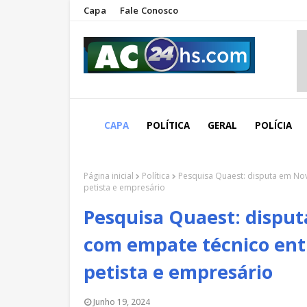
Capa
Fale Conosco
CAPA
POLÍTICA
GERAL
POLÍCIA
Página inicial
Política
Pesquisa Quaest: disputa em No
petista e empresário
Pesquisa Quaest: dispu
com empate técnico ent
petista e empresário
Junho 19, 2024