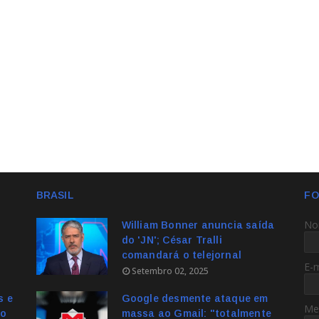
BRASIL
FO
No
William Bonner anuncia saída
do 'JN'; César Tralli
comandará o telejornal
E-
Setembro 02, 2025
s e
Google desmente ataque em
Me
no
massa ao Gmail: "totalmente