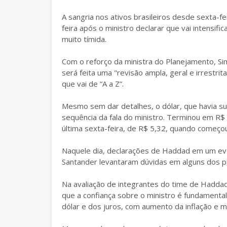
A sangria nos ativos brasileiros desde sexta-f
feira após o ministro declarar que vai intensifi
muito tímida.
Com o reforço da ministra do Planejamento, S
será feita uma "revisão ampla, geral e irrestr
que vai de “A a Z”.
Mesmo sem dar detalhes, o dólar, que havia su
sequência da fala do ministro. Terminou em R$
última sexta-feira, de R$ 5,32, quando começou
Naquele dia, declarações de Haddad em um ev
Santander levantaram dúvidas em alguns dos par
Na avaliação de integrantes do time de Hadd
que a confiança sobre o ministro é fundamenta
dólar e dos juros, com aumento da inflação e