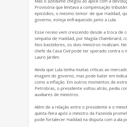
Mas o azedume chegou ao ápice com a devoluçã
Provisória que limitava a compensação tributár
episódios, o mesmo temor: de que Haddad, que 
governo, esteja enfraquecido junto a Lula.
Esse receio vem crescendo desde a troca de co
simpatia de Haddad, por Magda Chambriard, con
Nos bastidores, os dois ministros rivalizam. 
chefe da Casa Civil pode ter operado contra o
Lauro Jardim.
Ainda que Lula tenha muitas críticas ao mercado
imagem do governo, mas pode bater em indicad
como a inflação. Em outros momentos de estre
Petrobras, o presidente voltou atrás, pediu con
auxiliares de ministros.
Além de a relação entre o presidente e o mini
quinta-feira após o ministro da Fazenda prome
pode fortalecer Haddad na disputa com a ala p