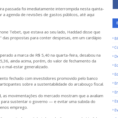
eira passada foi imediatamente interrompida nesta quinta-
car a agenda de revisões de gastos públicos, até aqui
imone Tebet, que estava ao seu lado, Haddad disse que
ita" das propostas para conter despesas, em um cardápio
B
C
perado a marca de R$ 5,40 na quarta-feira, desabou na
D
 5,36, ainda acima, porém, do valor de fechamento da
E
 o mal-estar generalizado.
E
ento fechado com investidores promovido pelo banco
E
ticipantes sobre a sustentabilidade do arcabouço fiscal.
E
ad, as movimentações do mercado mostram que a avaliam
E
l para sustentar o governo — e evitar uma subida do
 menos emprego.
E