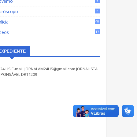
overno
6
oróscopo
2
licia
40
ídeos
17
EXPEDIENTE
24 HS E-mail: JORNALAM24HS@gmail.com JORNALISTA
SPONSÁVEL DRT1209