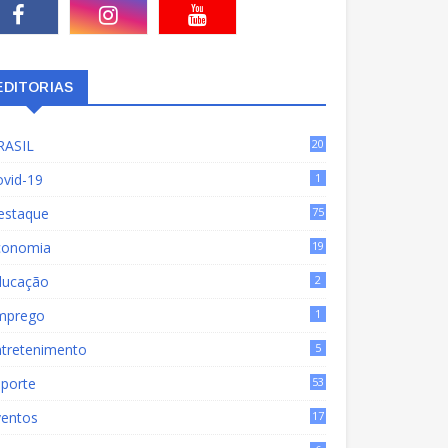
EDITORIAS
RASIL
20
15
ovid-19
1
estaque
75
9
conomia
19
72
ducação
2
mprego
1
ntretenimento
5
sporte
53
ventos
17