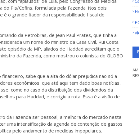
o, com “aplausos” de Lula, pelo Congresso da Medida
G
ia do Pis/Cofins, formulada pela Fazenda. Nos dois
H
é o grande fiador da responsabilidade fiscal do
Po
V
mando da Petrobras, de Jean Paul Prates, que tinha a
siderada um nome do ministro da Casa Civil, Rui Costa.
Neste episódio da MP, aliados de Haddad acreditam que o
 ministro da Fazenda, como mostrou o colunista do GLOBO
AM 
RE
 financeiro, sabe que a alta do dólar prejudica não só a
ores econômicos, que até aqui tem dado boas notícias,
sse, como no caso da distribuição dos dividendos da
selhos para Haddad, e corrigiu a rota. Essa é a visão de
stro da Fazenda ser pessoal, a melhora do mercado nesta
ter uma intensificação da agenda de contenção de gastos
olítica pelo andamento de medidas impopulares.