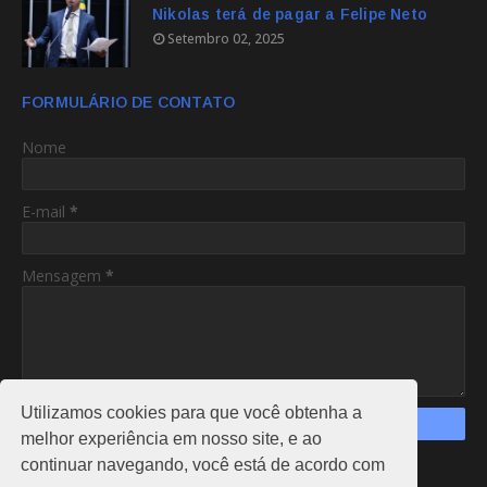
Nikolas terá de pagar a Felipe Neto
Setembro 02, 2025
FORMULÁRIO DE CONTATO
Nome
E-mail
*
Mensagem
*
Utilizamos cookies para que você obtenha a
melhor experiência em nosso site, e ao
continuar navegando, você está de acordo com
https://www.am24hs.com/