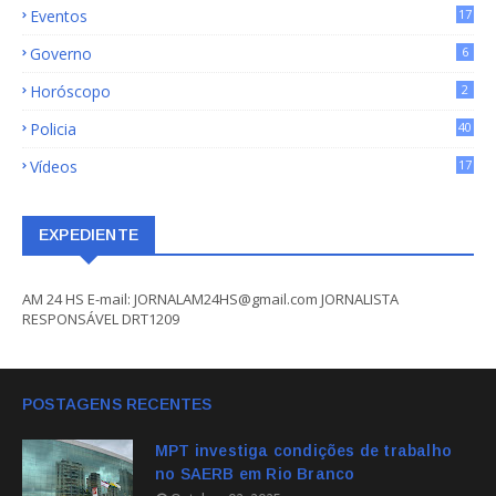
Eventos
17
Governo
6
Horóscopo
2
Policia
40
Vídeos
17
EXPEDIENTE
AM 24 HS E-mail: JORNALAM24HS@gmail.com JORNALISTA
RESPONSÁVEL DRT1209
POSTAGENS RECENTES
MPT investiga condições de trabalho
no SAERB em Rio Branco