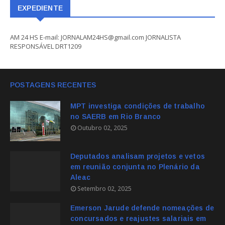
EXPEDIENTE
AM 24 HS E-mail: JORNALAM24HS@gmail.com JORNALISTA
RESPONSÁVEL DRT1209
POSTAGENS RECENTES
MPT investiga condições de trabalho
no SAERB em Rio Branco
Outubro 02, 2025
Deputados analisam projetos e vetos
em reunião conjunta no Plenário da
Aleac
Setembro 02, 2025
Emerson Jarude defende nomeações de
concursados e reajustes salariais em