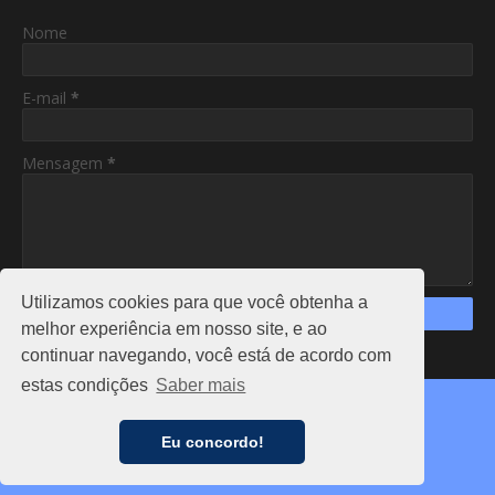
Nome
E-mail
*
Mensagem
*
Utilizamos cookies para que você obtenha a
melhor experiência em nosso site, e ao
continuar navegando, você está de acordo com
https://www.am24hs.com/
estas condições
Saber mais
Copyright ©
2026
AC24HS
CAPA
NOTÍCIAS
FALE CONOSCO
ANUNCIE
Eu concordo!
PRIVACIDADE