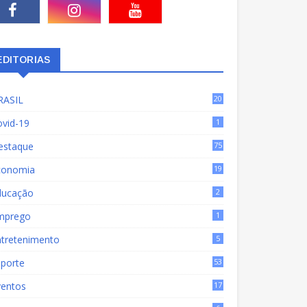
EDITORIAS
RASIL
20
15
ovid-19
1
estaque
75
9
conomia
19
72
ducação
2
mprego
1
ntretenimento
5
sporte
53
ventos
17