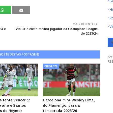
G
H
Po
MAIS RECENTES
V
24 e
Vini Jr é eleito melhor jogador da Champions League
de 2023/24
 GOSTE DESTAS POSTAGENS
AM 
RE
ESPORTES
s tenta vencer 1º
Barcelona mira Wesley Lima,
o ano e Santos
do Flamengo, para a
is de Neymar
temporada 2025/26