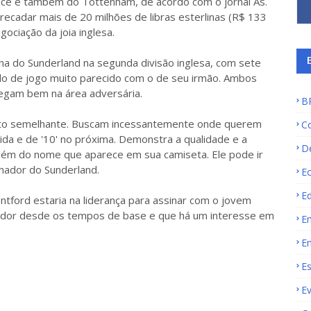
lace e também do Tottenham, de acordo com o jornal As.
recadar mais de 20 milhões de libras esterlinas (R$ 133
ociação da joia inglesa.
a do Sunderland na segunda divisão inglesa, com sete
ilo de jogo muito parecido com o de seu irmão. Ambos
hegam bem na área adversária.
B
to semelhante. Buscam incessantemente onde querem
C
tida e de '10' no próxima. Demonstra a qualidade e a
D
 além do nome que aparece em sua camiseta. Ele pode ir
nador do Sunderland.
E
E
ntford estaria na liderança para assinar com o jovem
ogador desde os tempos de base e que há um interesse em
E
E
E
E