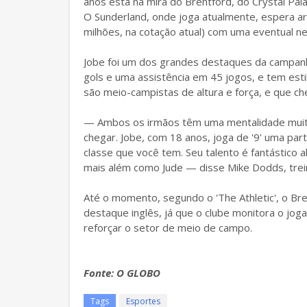
anos está na mira do Brentford, do Crystal Pa
O Sunderland, onde joga atualmente, espera ar
milhões, na cotação atual) com uma eventual neg
Jobe foi um dos grandes destaques da campanh
gols e uma assistência em 45 jogos, e tem est
são meio-campistas de altura e força, e que c
— Ambos os irmãos têm uma mentalidade mui
chegar. Jobe, com 18 anos, joga de '9' uma par
classe que você tem. Seu talento é fantástico
mais além como Jude — disse Mike Dodds, trei
Até o momento, segundo o 'The Athletic', o Bre
destaque inglês, já que o clube monitora o j
reforçar o setor de meio de campo.
Fonte: O GLOBO
Tags
Esportes