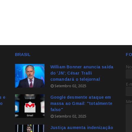
BRASIL
FO
No
William Bonner anuncia saída
do 'JN'; César Tralli
comandará o telejornal
E-
Setembro 02, 2025
s e
Google desmente ataque em
Me
no
massa ao Gmail: "totalmente
falso"
Setembro 02, 2025
Justiça aumenta indenização