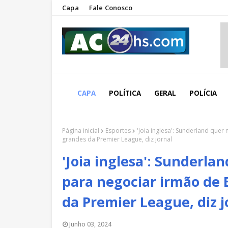
Capa
Fale Conosco
CAPA
POLÍTICA
GERAL
POLÍCIA
Página inicial
Esportes
'Joia inglesa': Sunderland quer
grandes da Premier League, diz jornal
'Joia inglesa': Sunderla
para negociar irmão de 
da Premier League, diz j
Junho 03, 2024