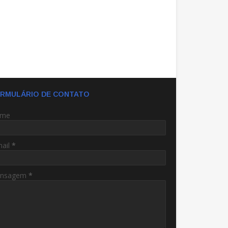
RMULÁRIO DE CONTATO
me
mail
*
nsagem
*