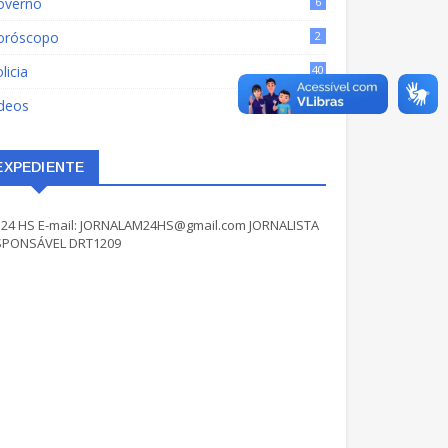
overno
6
oróscopo
2
licia
40
ídeos
17
EXPEDIENTE
24 HS E-mail: JORNALAM24HS@gmail.com JORNALISTA
SPONSÁVEL DRT1209