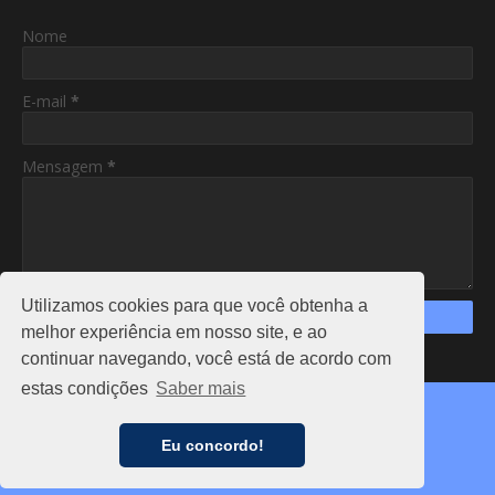
Nome
E-mail
*
Mensagem
*
Utilizamos cookies para que você obtenha a
melhor experiência em nosso site, e ao
continuar navegando, você está de acordo com
https://www.am24hs.com/
estas condições
Saber mais
Copyright ©
2026
AC24HS
CAPA
NOTÍCIAS
FALE CONOSCO
ANUNCIE
Eu concordo!
PRIVACIDADE