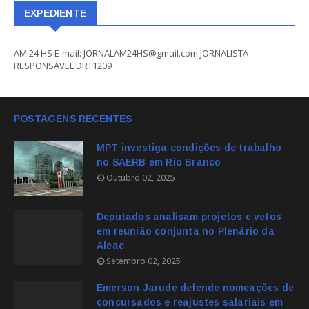
EXPEDIENTE
AM 24 HS E-mail: JORNALAM24HS@gmail.com JORNALISTA
RESPONSÁVEL DRT1209
POSTAGENS RECENTES
MPT investiga condições de trabalho
no SAERB em Rio Branco
Outubro 02, 2025
Deputados analisam projetos e vetos
em reunião conjunta no Plenário da
Aleac
Setembro 02, 2025
Emerson Jarude defende nomeações de
concursados e reajustes salariais em