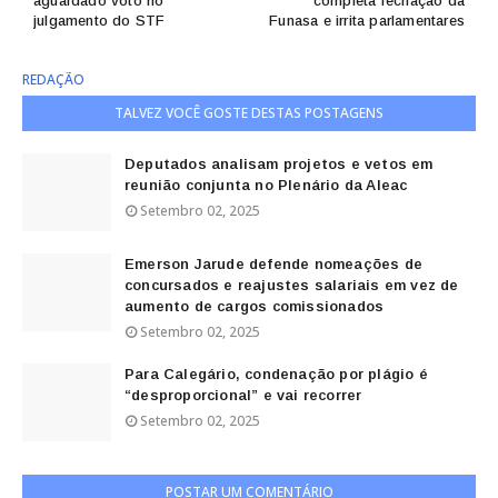
aguardado voto no
completa recriação da
julgamento do STF
Funasa e irrita parlamentares
REDAÇÃO
TALVEZ VOCÊ GOSTE DESTAS POSTAGENS
Deputados analisam projetos e vetos em
reunião conjunta no Plenário da Aleac
Setembro 02, 2025
Emerson Jarude defende nomeações de
concursados e reajustes salariais em vez de
aumento de cargos comissionados
Setembro 02, 2025
Para Calegário, condenação por plágio é
“desproporcional” e vai recorrer
Setembro 02, 2025
POSTAR UM COMENTÁRIO