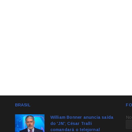
BRASIL
FO
No
William Bonner anuncia saída
do 'JN'; César Tralli
comandará o telejornal