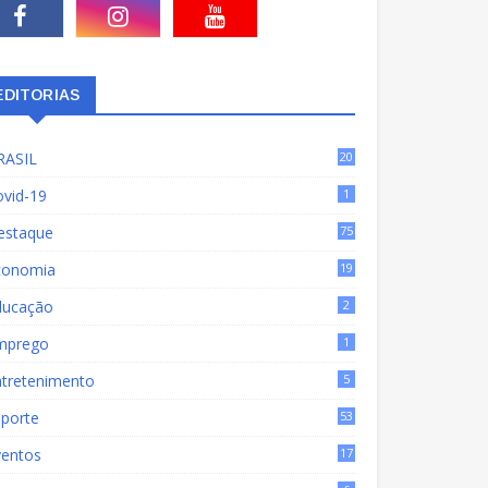
EDITORIAS
RASIL
20
15
ovid-19
1
estaque
75
9
conomia
19
72
ducação
2
mprego
1
ntretenimento
5
sporte
53
ventos
17