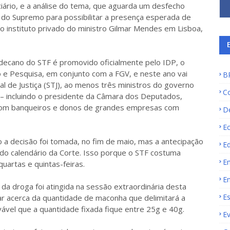
ário, e a análise do tema, que aguarda um desfecho
do Supremo para possibilitar a presença esperada de
o instituto privado do ministro Gilmar Mendes em Lisboa,
decano do STF é promovido oficialmente pelo IDP, o
o e Pesquisa, em conjunto com a FGV, e neste ano vai
B
al de Justiça (STJ), ao menos três ministros do governo
C
 – incluindo o presidente da Câmara dos Deputados,
 com banqueiros e donos de grandes empresas com
D
E
a decisão foi tomada, no fim de maio, mas a antecipação
E
 do calendário da Corte. Isso porque o STF costuma
E
quartas e quintas-feiras.
E
 da droga foi atingida na sessão extraordinária desta
E
erar acerca da quantidade de maconha que delimitará a
vável que a quantidade fixada fique entre 25g e 40g.
E