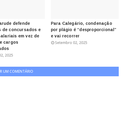
arude defende
Para Calegário, condenação
 de concursados e
por plágio é “desproporcional”
salariais em vez de
e vai recorrer
e cargos
Setembro 02, 2025
ados
2, 2025
R UM COMENTÁRIO