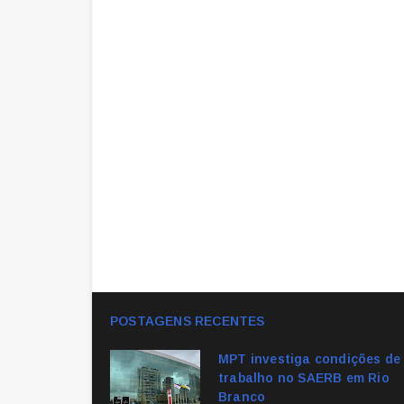
POSTAGENS RECENTES
MPT investiga condições de
trabalho no SAERB em Rio
Branco