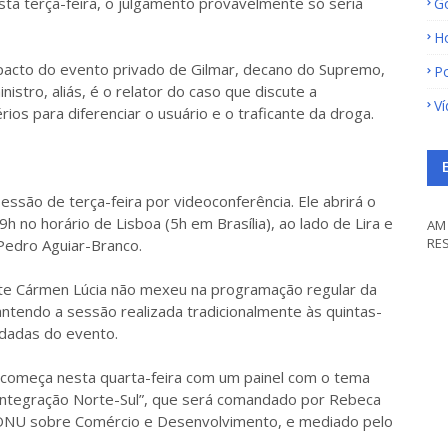
sta terça-feira, o julgamento provavelmente só seria
G
H
impacto do evento privado de Gilmar, decano do Supremo,
Po
istro, aliás, é o relator do caso que discute a
V
rios para diferenciar o usuário e o traficante da droga.
sessão de terça-feira por videoconferência. Ele abrirá o
h no horário de Lisboa (5h em Brasília), ao lado de Lira e
AM 
RE
Pedro Aguiar-Branco.
dente Cármen Lúcia não mexeu na programação regular da
antendo a sessão realizada tradicionalmente às quintas-
idadas do evento.
a começa nesta quarta-feira com um painel com o tema
 integração Norte-Sul”, que será comandado por Rebeca
a ONU sobre Comércio e Desenvolvimento, e mediado pelo