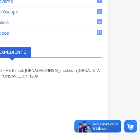
overno
6
oróscopo
2
licia
40
ídeos
17
EXPEDIENTE
24 HS E-mail: JORNALAM24HS@gmail.com JORNALISTA
SPONSÁVEL DRT1209