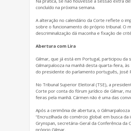
Na prática, se não houvesse a sessão extra de
concluído na próxima semana.
A alteração no calendário da Corte reflete o 
sobre o funcionamento do próprio tribunal. O min
descriminalização dá maconha e fixação de crité
Abertura com Lira
Gilmar, que já está em Portugal, participou da 
Gilmarpalooza na manhã desta quarta-feira, às 9
do presidente do parlamento português, José 
No Tribunal Superior Eleitoral (TSE), a presi
Corte por conta do fórum jurídico de Gilmar, m
feiras pela manhã. Cármen não é uma das conv
Após a cerimônia de abertura, o Gilmarpalooz
“Encruzilhada do comércio global: em busca da
Grynspan, secretária-Geral da Conferência d
próprio Gilmar.