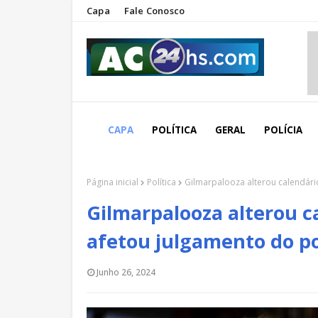
Capa
Fale Conosco
CAPA
POLÍTICA
GERAL
POLÍCIA
Página inicial
Política
Gilmarpalooza alterou calendár
Gilmarpalooza alterou c
afetou julgamento do p
Junho 26, 2024