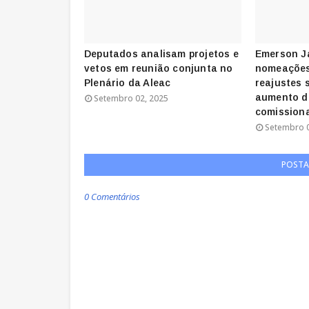
Deputados analisam projetos e
Emerson J
vetos em reunião conjunta no
nomeações
Plenário da Aleac
reajustes 
aumento d
Setembro 02, 2025
comission
Setembro 0
POSTA
0 Comentários