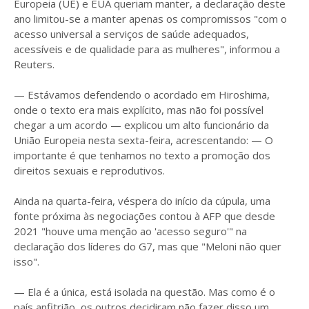
Europeia (UE) e EUA queriam manter, a declaração deste
ano limitou-se a manter apenas os compromissos "com o
acesso universal a serviços de saúde adequados,
acessíveis e de qualidade para as mulheres", informou a
Reuters.
— Estávamos defendendo o acordado em Hiroshima,
onde o texto era mais explícito, mas não foi possível
chegar a um acordo — explicou um alto funcionário da
União Europeia nesta sexta-feira, acrescentando: — O
importante é que tenhamos no texto a promoção dos
direitos sexuais e reprodutivos.
Ainda na quarta-feira, véspera do início da cúpula, uma
fonte próxima às negociações contou à AFP que desde
2021 "houve uma menção ao 'acesso seguro'" na
declaração dos líderes do G7, mas que "Meloni não quer
isso".
— Ela é a única, está isolada na questão. Mas como é o
país anfitrião, os outros decidiram não fazer disso um