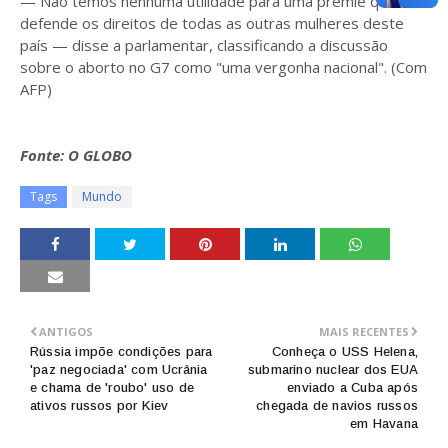
— Não temos nenhuma utilidade para uma premiê que não
defende os direitos de todas as outras mulheres deste
país — disse a parlamentar, classificando a discussão
sobre o aborto no G7 como "uma vergonha nacional". (Com
AFP)
Fonte: O GLOBO
Tags
Mundo
ANTIGOS
MAIS RECENTES
Rússia impõe condições para
Conheça o USS Helena,
'paz negociada' com Ucrânia
submarino nuclear dos EUA
e chama de 'roubo' uso de
enviado a Cuba após
ativos russos por Kiev
chegada de navios russos
em Havana