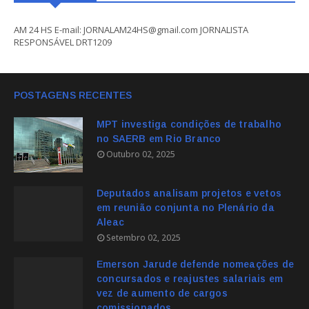
AM 24 HS E-mail: JORNALAM24HS@gmail.com JORNALISTA
RESPONSÁVEL DRT1209
POSTAGENS RECENTES
MPT investiga condições de trabalho
no SAERB em Rio Branco
Outubro 02, 2025
Deputados analisam projetos e vetos
em reunião conjunta no Plenário da
Aleac
Setembro 02, 2025
Emerson Jarude defende nomeações de
concursados e reajustes salariais em
vez de aumento de cargos
comissionados