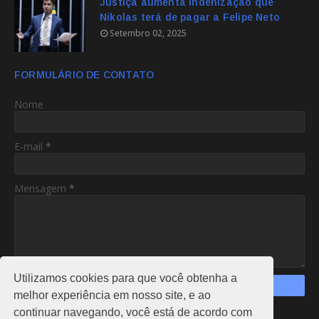
Justiça aumenta indenização que
Nikolas terá de pagar a Felipe Neto
Setembro 02, 2025
FORMULÁRIO DE CONTATO
Nome
E-mail
*
Mensagem
*
Utilizamos cookies para que você obtenha a
melhor experiência em nosso site, e ao
continuar navegando, você está de acordo com