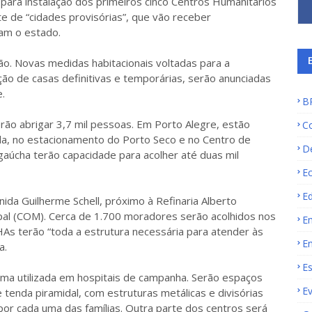
ara instalação dos primeiros cinco Centros Humanitários
 de “cidades provisórias”, que vão receber
ram o estado.
o. Novas medidas habitacionais voltadas para a
ção de casas definitivas e temporárias, serão anunciadas
.
B
ão abrigar 3,7 mil pessoas. Em Porto Alegre, estão
C
da, no estacionamento do Porto Seco e no Centro de
D
gaúcha terão capacidade para acolher até duas mil
E
E
da Guilherme Schell, próximo à Refinaria Alberto
ipal (COM). Cerca de 1.700 moradores serão acolhidos nos
E
HAs terão “toda a estrutura necessária para atender às
E
a.
E
sma utilizada em hospitais de campanha. Serão espaços
E
tenda piramidal, com estruturas metálicas e divisórias
por cada uma das famílias. Outra parte dos centros será