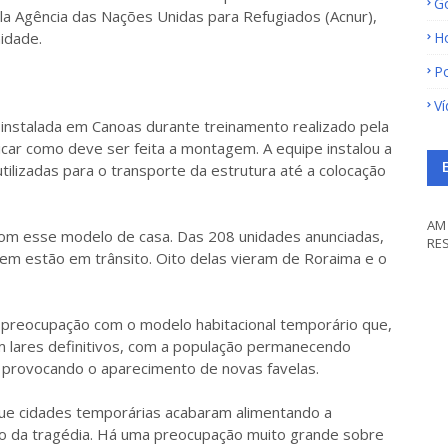
G
a Agência das Nações Unidas para Refugiados (Acnur),
idade.
H
Po
V
oi instalada em Canoas durante treinamento realizado pela
icar como deve ser feita a montagem. A equipe instalou a
tilizadas para o transporte da estrutura até a colocação
AM 
 com esse modelo de casa. Das 208 unidades anunciadas,
RE
 cem estão em trânsito. Oito delas vieram de Roraima e o
 preocupação com o modelo habitacional temporário que,
m lares definitivos, com a população permanecendo
 provocando o aparecimento de novas favelas.
e cidades temporárias acabaram alimentando a
ão da tragédia. Há uma preocupação muito grande sobre