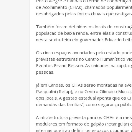
Porto Alegre e Canoas o termo de cooperação p
de Acolhimento (CHAs), chamados popularmente
desabrigados pelas fortes chuvas que castiga
Também foram definidos os locais de construçã
população de baixa renda, entre elas a constru
nesta sexta-feira elo governador Eduardo Leite
Os cinco espaços anunciados pelo estado poder
previstas estruturas no Centro Humanístico Vi
Eventos Ervino Besson. As unidades na capital 
pessoas.
Já em Canoas, os CHAs serão montadas na aveni
Pasqualini (Refap), e no Centro Olímpico Munic
dois locais. A gestão estadual aponta que os C
demandas das famílias”, como segurança públic
A infraestrutura prevista para os CHAs é a me
modulares em formato de galpão (retangular) e 
internas que irão definir os espaços ocupados 