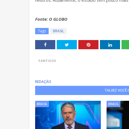
neutros. Atualmente, o estado tem pouco mais
Fonte: O GLOBO
Tags
BRASIL
ANTIGOS
REDAÇÃO
TALVEZ VOCÊ
BRASIL
BRASIL