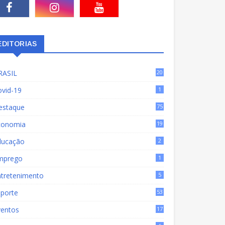
EDITORIAS
RASIL
20
15
ovid-19
1
estaque
75
9
conomia
19
72
ducação
2
mprego
1
ntretenimento
5
sporte
53
ventos
17