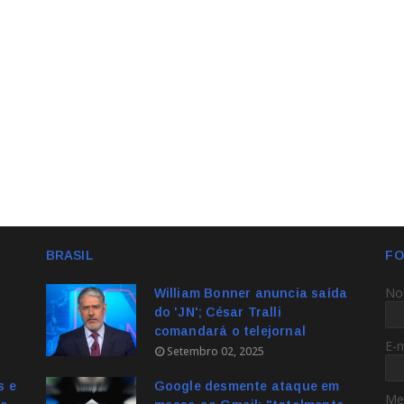
BRASIL
FO
No
William Bonner anuncia saída
do 'JN'; César Tralli
comandará o telejornal
E-
Setembro 02, 2025
s e
Google desmente ataque em
Me