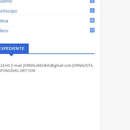
overno
6
oróscopo
2
licia
40
ídeos
17
EXPEDIENTE
24 HS E-mail: JORNALAM24HS@gmail.com JORNALISTA
SPONSÁVEL DRT1209