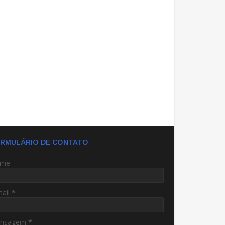
RMULÁRIO DE CONTATO
me
mail
*
nsagem
*