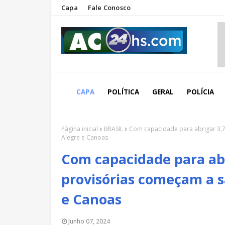
Capa
Fale Conosco
CAPA
POLÍTICA
GERAL
POLÍCIA
Página inicial
BRASIL
Com capacidade para abrigar 3,7
Alegre e Canoas
Com capacidade para abr
provisórias começam a s
e Canoas
Junho 07, 2024