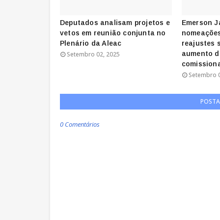
Deputados analisam projetos e
Emerson J
vetos em reunião conjunta no
nomeações
Plenário da Aleac
reajustes 
aumento d
Setembro 02, 2025
comission
Setembro 0
POSTA
0 Comentários