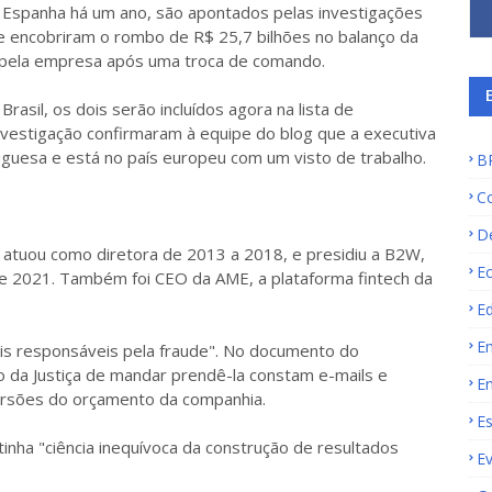
a Espanha há um ano, são apontados pelas investigações
e encobriram o rombo de R$ 25,7 bilhões no balanço da
o pela empresa após uma troca de comando.
asil, os dois serão incluídos agora na lista de
investigação confirmaram à equipe do blog que a executiva
guesa e está no país europeu com um visto de trabalho.
B
C
D
 atuou como diretora de 2013 a 2018, e presidiu a B2W,
E
8 e 2021. Também foi CEO da AME, a plataforma fintech da
E
E
pais responsáveis pela fraude". No documento do
o da Justiça de mandar prendê-la constam e-mails e
E
ersões do orçamento da companhia.
E
tinha "ciência inequívoca da construção de resultados
E