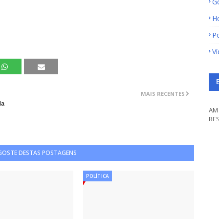
G
H
Po
V
MAIS RECENTES
la
AM 
RE
 GOSTE DESTAS POSTAGENS
POLÍTICA