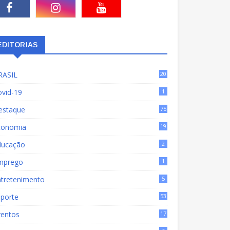
EDITORIAS
RASIL
20
15
ovid-19
1
estaque
75
9
conomia
19
72
ducação
2
mprego
1
ntretenimento
5
sporte
53
ventos
17