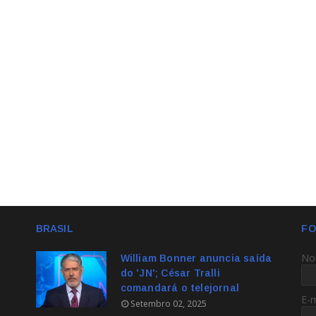
BRASIL
FO
No
William Bonner anuncia saída
do 'JN'; César Tralli
comandará o telejornal
E-
Setembro 02, 2025