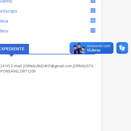
overno
6
oróscopo
2
licia
40
ídeos
17
EXPEDIENTE
24 HS E-mail: JORNALAM24HS@gmail.com JORNALISTA
SPONSÁVEL DRT1209