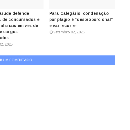
arude defende
Para Calegário, condenação
 de concursados e
por plágio é “desproporcional”
salariais em vez de
e vai recorrer
e cargos
Setembro 02, 2025
ados
2, 2025
R UM COMENTÁRIO