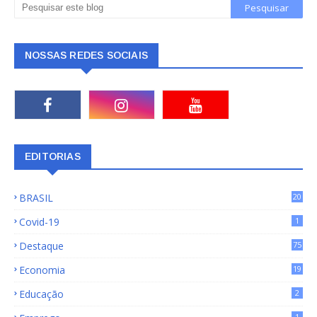
NOSSAS REDES SOCIAIS
EDITORIAS
BRASIL
20
15
Covid-19
1
Destaque
75
9
Economia
19
72
Educação
2
1