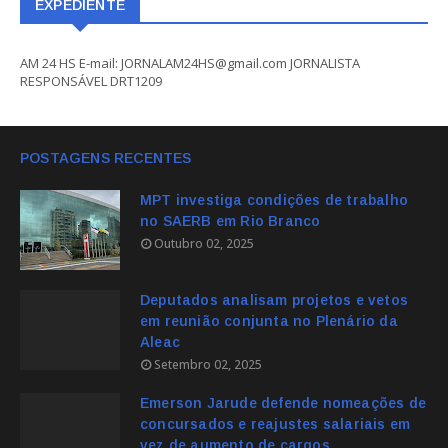
EXPEDIENTE
AM 24 HS E-mail: JORNALAM24HS@gmail.com JORNALISTA
RESPONSÁVEL DRT1209
POSTAGENS RECENTES
MPT investiga condições de trabalho
no SAERB em Rio Branco
Outubro 02, 2025
Deputados analisam projetos e vetos
em reunião conjunta no Plenário da
Aleac
Setembro 02, 2025
Emerson Jarude defende nomeações de
concursados e reajustes salariais em
vez de aumento de cargos