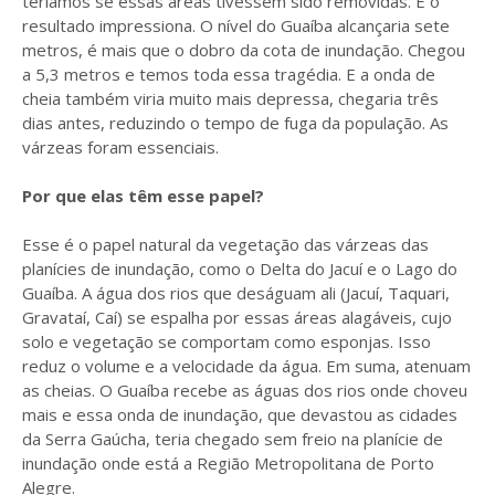
teríamos se essas áreas tivessem sido removidas. E o
resultado impressiona. O nível do Guaíba alcançaria sete
metros, é mais que o dobro da cota de inundação. Chegou
a 5,3 metros e temos toda essa tragédia. E a onda de
cheia também viria muito mais depressa, chegaria três
dias antes, reduzindo o tempo de fuga da população. As
várzeas foram essenciais.
Por que elas têm esse papel?
Esse é o papel natural da vegetação das várzeas das
planícies de inundação, como o Delta do Jacuí e o Lago do
Guaíba. A água dos rios que deságuam ali (Jacuí, Taquari,
Gravataí, Caí) se espalha por essas áreas alagáveis, cujo
solo e vegetação se comportam como esponjas. Isso
reduz o volume e a velocidade da água. Em suma, atenuam
as cheias. O Guaíba recebe as águas dos rios onde choveu
mais e essa onda de inundação, que devastou as cidades
da Serra Gaúcha, teria chegado sem freio na planície de
inundação onde está a Região Metropolitana de Porto
Alegre.