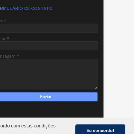
RMULÁRIO DE CONTATO
me
mail
*
nsagem
*
acordo com estas condições
Eu concordo!