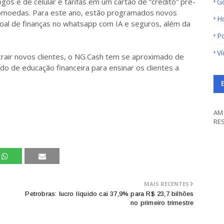
os e de celular e tarifas em um cartão de “crédito” pré-
G
tomoedas. Para este ano, estão programados novos
H
oal de finanças no whatsapp com IA e seguros, além da
Po
V
rair novos clientes, o NG.Cash tem se aproximado de
o de educação financeira para ensinar os clientes a
AM 
RE
MAIS RECENTES
Petrobras: lucro líquido cai 37,9% para R$ 23,7 bilhões
no primeiro trimestre