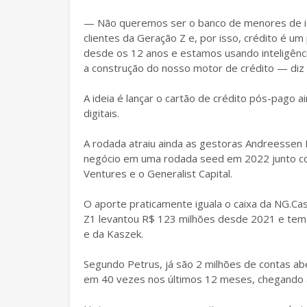
— Não queremos ser o banco de menores de id
clientes da Geração Z e, por isso, crédito é u
desde os 12 anos e estamos usando inteligênci
a construção do nosso motor de crédito — diz
A ideia é lançar o cartão de crédito pós-pago a
digitais.
A rodada atraiu ainda as gestoras Andreessen 
negócio em uma rodada seed em 2022 junto c
Ventures e o Generalist Capital.
O aporte praticamente iguala o caixa da NG.Cas
Z1 levantou R$ 123 milhões desde 2021 e tem 
e da Kaszek.
Segundo Petrus, já são 2 milhões de contas a
em 40 vezes nos últimos 12 meses, chegando a