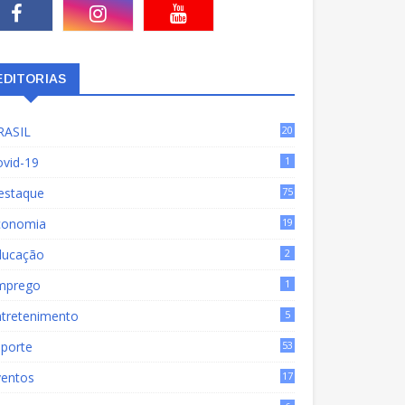
EDITORIAS
RASIL
20
15
ovid-19
1
estaque
75
9
conomia
19
72
ducação
2
mprego
1
ntretenimento
5
sporte
53
ventos
17