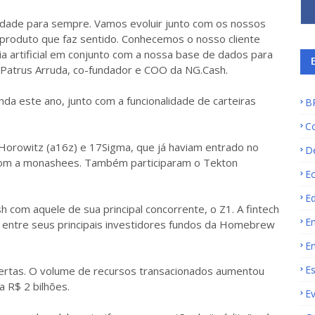
ade para sempre. Vamos evoluir junto com os nossos
m produto que faz sentido. Conhecemos o nosso cliente
a artificial em conjunto com a nossa base de dados para
 Patrus Arruda, co-fundador e COO da NG.Cash.
inda este ano, junto com a funcionalidade de carteiras
B
C
Horowitz (a16z) e 17Sigma, que já haviam entrado no
D
om a monashees. Também participaram o Tekton
E
E
h com aquele de sua principal concorrente, o Z1. A fintech
E
entre seus principais investidores fundos da Homebrew
E
E
bertas. O volume de recursos transacionados aumentou
 R$ 2 bilhões.
E