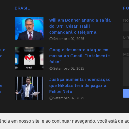
BRASIL
FO
No
William Bonner anuncia saída
do 'JN'; César Tralli
comandará o telejornal
E-
Setembro 02, 2025
s e
Google desmente ataque em
Me
no
massa ao Gmail: "totalmente
falso"
Setembro 02, 2025
Justiça aumenta indenização
e
que Nikolas terá de pagar a
e
Felipe Neto
Setembro 02, 2025
ência em nosso site, e ao continuar navegando, você está de 
https://www.am24hs.com/