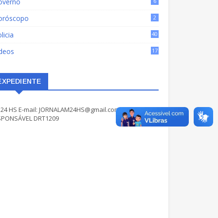
overno
6
oróscopo
2
licia
40
ídeos
17
EXPEDIENTE
24 HS E-mail: JORNALAM24HS@gmail.com JORNALISTA
SPONSÁVEL DRT1209