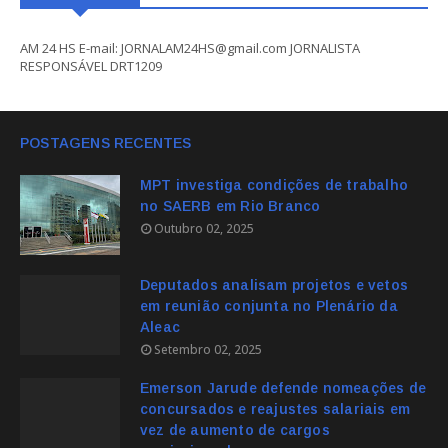
AM 24 HS E-mail: JORNALAM24HS@gmail.com JORNALISTA
RESPONSÁVEL DRT1209
POSTAGENS RECENTES
MPT investiga condições de trabalho
no SAERB em Rio Branco
Outubro 02, 2025
Deputados analisam projetos e vetos
em reunião conjunta no Plenário da
Aleac
Setembro 02, 2025
Emerson Jarude defende nomeações de
concursados e reajustes salariais em
vez de aumento de cargos