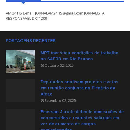
AM 24 HS E-mail: JORNALAM24HS@gmail.com JORNALISTA
RESPONSÁVEL DRT1209
POSTAGENS RECENTES
MPT investiga condições de trabalho
no SAERB em Rio Branco
Outubro 02, 2025
Deputados analisam projetos e vetos
em reunião conjunta no Plenário da
Aleac
Setembro 02, 2025
Emerson Jarude defende nomeações de
concursados e reajustes salariais em
vez de aumento de cargos