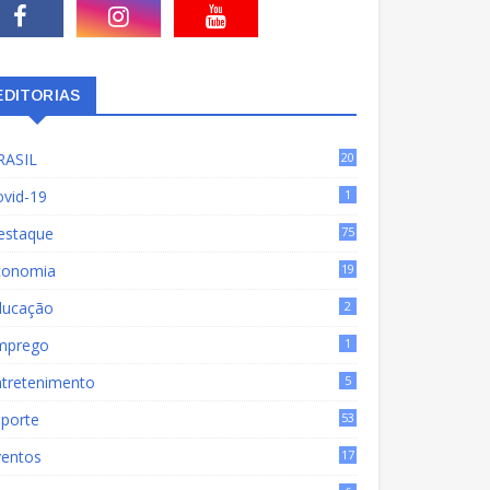
EDITORIAS
RASIL
20
15
ovid-19
1
estaque
75
9
conomia
19
72
ducação
2
mprego
1
ntretenimento
5
sporte
53
ventos
17