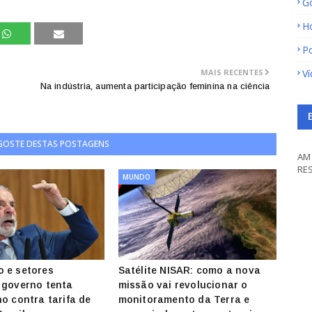
G
H
Po
MAIS RECENTES
V
Na indústria, aumenta participação feminina na ciência
 GOSTE DESTAS POSTAGENS
AM 
RE
MUNDO
 e setores
Satélite NISAR: como a nova
 governo tenta
missão vai revolucionar o
no contra tarifa de
monitoramento da Terra e