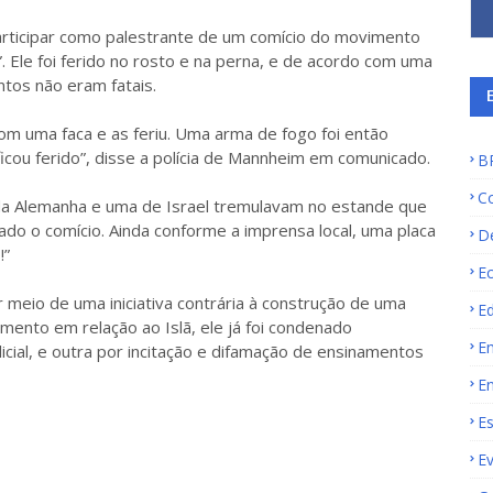
participar como palestrante de um comício do movimento
. Ele foi ferido no rosto e na perna, e de acordo com uma
ntos não eram fatais.
om uma faca e as feriu. Uma arma de fogo foi então
cou ferido”, disse a polícia de Mannheim em comunicado.
B
C
da Alemanha e uma de Israel tremulavam no estande que
ado o comício. Ainda conforme a imprensa local, uma placa
D
!”
E
 meio de uma iniciativa contrária à construção de uma
E
ento em relação ao Islã, ele já foi condenado
E
icial, e outra por incitação e difamação de ensinamentos
E
E
E