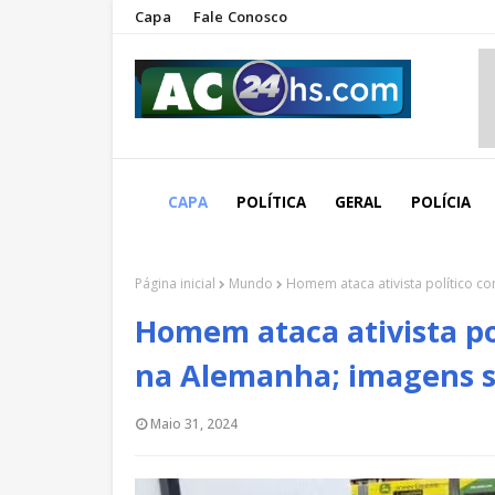
Capa
Fale Conosco
CAPA
POLÍTICA
GERAL
POLÍCIA
Página inicial
Mundo
Homem ataca ativista político co
Homem ataca ativista pol
na Alemanha; imagens s
Maio 31, 2024