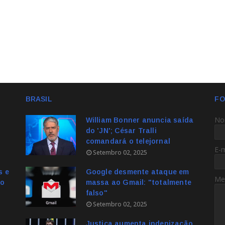
BRASIL
FO
No
William Bonner anuncia saída
do 'JN'; César Tralli
comandará o telejornal
E-
Setembro 02, 2025
s e
Google desmente ataque em
Me
no
massa ao Gmail: "totalmente
falso"
Setembro 02, 2025
Justiça aumenta indenização