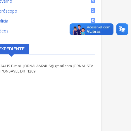
overno
6
oróscopo
2
licia
40
ídeos
17
EXPEDIENTE
24 HS E-mail: JORNALAM24HS@gmail.com JORNALISTA
SPONSÁVEL DRT1209