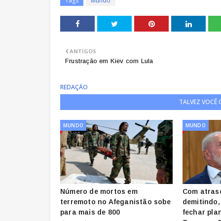
Tags
Mundo
ANTIGOS
Frustração em Kiev com Lula
REDAÇÃO
TALVEZ VOCÊ
MUNDO
MUNDO
Número de mortos em
Com atraso
terremoto no Afeganistão sobe
demitindo,
para mais de 800
fechar pla