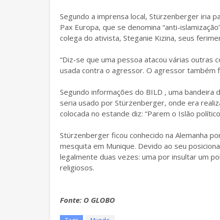
Segundo a imprensa local, Stürzenberger iria 
Pax Europa, que se denomina “anti-islamização”
colega do ativista, Steganie Kizina, seus ferime
“Diz-se que uma pessoa atacou várias outras c
usada contra o agressor. O agressor também fi
Segundo informações do BILD , uma bandeira 
seria usado por Stürzenberger, onde era realiz
colocada no estande diz: “Parem o Islão político
Stürzenberger ficou conhecido na Alemanha por
mesquita em Munique. Devido ao seu posicionam
legalmente duas vezes: uma por insultar um pol
religiosos.
Fonte: O GLOBO