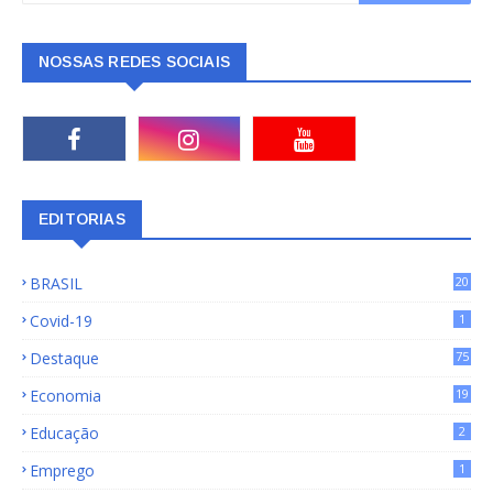
NOSSAS REDES SOCIAIS
EDITORIAS
BRASIL
20
15
Covid-19
1
Destaque
75
9
Economia
19
72
Educação
2
Emprego
1