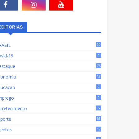
EDITORIAS
RASIL
20
15
ovid-19
1
estaque
75
9
conomia
19
72
ducação
2
mprego
1
ntretenimento
5
sporte
53
ventos
17