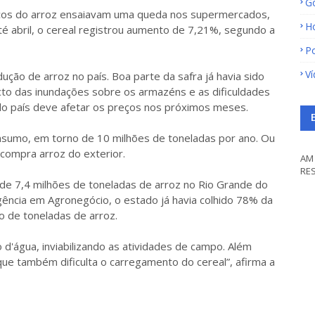
G
eços do arroz ensaiavam uma queda nos supermercados,
H
té abril, o cereal registrou aumento de 7,21%, segundo a
Po
V
ção de arroz no país. Boa parte da safra já havia sido
acto das inundações sobre os armazéns e as dificuldades
do país deve afetar os preços nos próximos meses.
nsumo, em torno de 10 milhões de toneladas por ano. Ou
 compra arroz do exterior.
AM 
RE
 de 7,4 milhões de toneladas de arroz no Rio Grande do
igência em Agronegócio, o estado já havia colhido 78% da
ão de toneladas de arroz.
d'água, inviabilizando as atividades de campo. Além
que também dificulta o carregamento do cereal”, afirma a