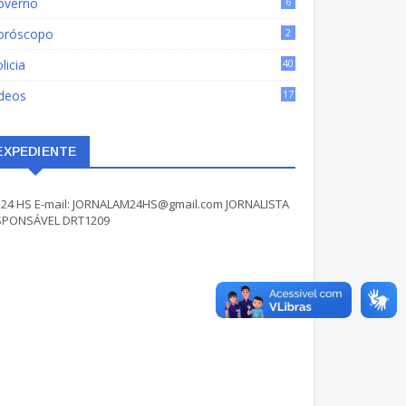
overno
6
oróscopo
2
licia
40
ídeos
17
EXPEDIENTE
24 HS E-mail: JORNALAM24HS@gmail.com JORNALISTA
SPONSÁVEL DRT1209