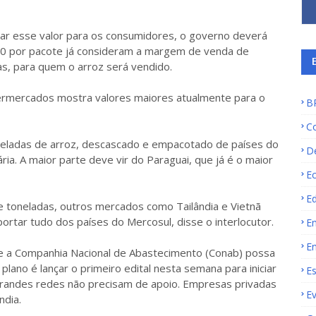
rar esse valor para os consumidores, o governo deverá
20 por pacote já consideram a margem de venda de
, para quem o arroz será vendido.
permercados mostra valores maiores atualmente para o
B
C
oneladas de arroz, descascado e empacotado de países do
D
ia. A maior parte deve vir do Paraguai, que já é o maior
E
E
e toneladas, outros mercados como Tailândia e Vietnã
rtar tudo dos países do Mercosul, disse o interlocutor.
E
E
que a Companhia Nacional de Abastecimento (Conab) possa
plano é lançar o primeiro edital nesta semana para iniciar
E
randes redes não precisam de apoio. Empresas privadas
E
ndia.