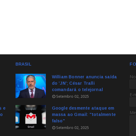
BRASIL
FO
No
William Bonner anuncia saída
do 'JN'; César Tralli
comandará o telejornal
E-
Setembro 02, 2025
s e
Google desmente ataque em
Me
no
massa ao Gmail: "totalmente
falso"
Setembro 02, 2025