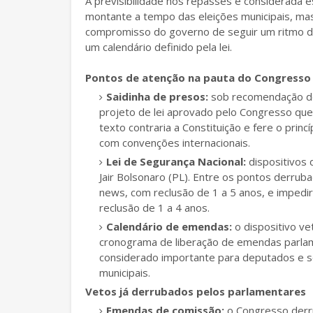
A previsibilidade nos repasses é considerada 
montante a tempo das eleições municipais, mas
compromisso do governo de seguir um ritmo 
um calendário definido pela lei.
Pontos de atenção na pauta do Congresso
Saidinha de presos:
sob recomendação do 
projeto de lei aprovado pelo Congresso que 
texto contraria a Constituição e fere o pri
com convenções internacionais.
Lei de Segurança Nacional:
dispositivos 
Jair Bolsonaro (PL). Entre os pontos derrub
news, com reclusão de 1 a 5 anos, e impedir
reclusão de 1 a 4 anos.
Calendário de emendas:
o dispositivo v
cronograma de liberação de emendas parlam
considerado importante para deputados e s
municipais.
Vetos já derrubados pelos parlamentares
Emendas de comissão:
o Congresso derru