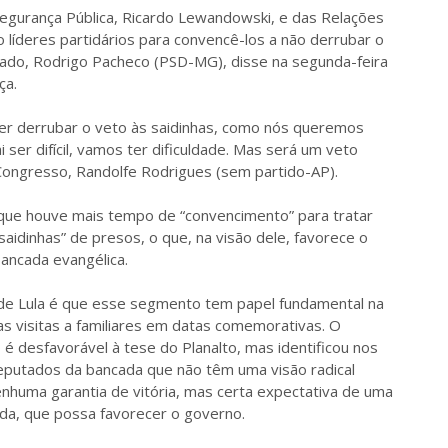
e Segurança Pública, Ricardo Lewandowski, e das Relações
o líderes partidários para convencê-los a não derrubar o
ado, Rodrigo Pacheco (PSD-MG), disse na segunda-feira
ça.
er derrubar o veto às saidinhas, como nós queremos
 ser difícil, vamos ter dificuldade. Mas será um veto
Congresso, Randolfe Rodrigues (sem partido-AP).
a que houve mais tempo de “convencimento” para tratar
aidinhas” de presos, o que, na visão dele, favorece o
bancada evangélica.
de Lula é que esse segmento tem papel fundamental na
 as visitas a familiares em datas comemorativas. O
é desfavorável à tese do Planalto, mas identificou nos
 deputados da bancada que não têm uma visão radical
enhuma garantia de vitória, mas certa expectativa de uma
ada, que possa favorecer o governo.