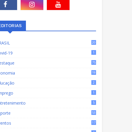
EDITORIAS
RASIL
20
15
ovid-19
1
estaque
75
9
conomia
19
72
ducação
2
mprego
1
ntretenimento
5
sporte
53
ventos
17