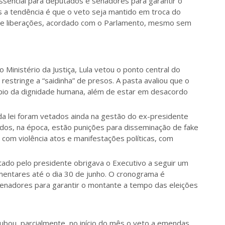
essencial para deputados e senadores para garantir o
 a tendência é que o veto seja mantido em troca do
de liberações, acordado com o Parlamento, mesmo sem
Ministério da Justiça, Lula vetou o ponto central do
restringe a “saidinha” de presos. A pasta avaliou que o
ncípio da dignidade humana, além de estar em desacordo
da lei foram vetados ainda na gestão do ex-presidente
ados, na época, estão punições para disseminação de fake
 com violência atos e manifestações políticas, com
etado pelo presidente obrigava o Executivo a seguir um
entares até o dia 30 de junho. O cronograma é
enadores para garantir o montante a tempo das eleições
bou, parcialmente, no início do mês o veto a emendas