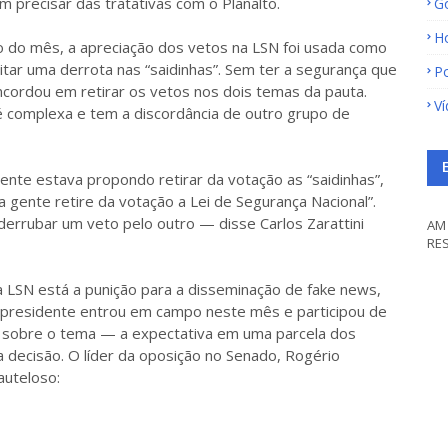
m precisar das tratativas com o Planalto.
G
H
o do mês, a apreciação dos vetos na LSN foi usada como
tar uma derrota nas “saidinhas”. Sem ter a segurança que
Po
ncordou em retirar os vetos nos dois temas da pauta.
V
é complexa e tem a discordância de outro grupo de
nte estava propondo retirar da votação as “saidinhas”,
a gente retire da votação a Lei de Segurança Nacional”.
errubar um veto pelo outro — disse Carlos Zarattini
AM 
RE
a LSN está a punição para a disseminação de fake news,
x-presidente entrou em campo neste mês e participou de
sobre o tema — a expectativa em uma parcela dos
 decisão. O líder da oposição no Senado, Rogério
auteloso: