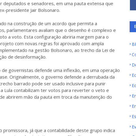
unir deputados e senadores, em uma pauta extensa que
ex-presidente Jair Bolsonaro.
hado na construção de um acordo que permita a
os, parlamentares avaliam que o desenho é complexo e
oto a voto. Esta configuração abriria margem para o
 projeto com novas regras foi aprovado com ampla
B
 implementado na gestão Bolsonaro, ao trecho da Lei de
C
ação de desinformação.
D
o de governistas defende uma inflexão, em uma operação
E
 base. Originalmente, o governo defende a derrubada da
recho barrado pode ser usado inclusive para punir
E
a Lula contabilizam ter votos para reverter o veto e
E
e de abrirem mão da pauta em troca da manutenção do
E
E
E
 promissora, já que a contabilidade deste grupo indica