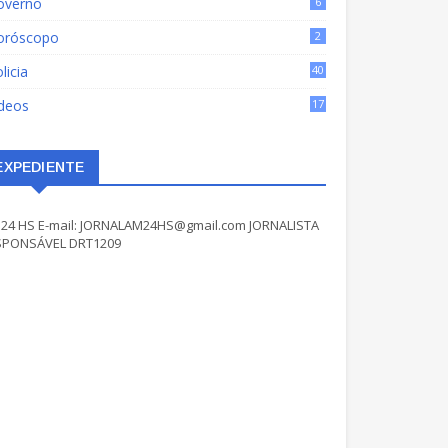
overno
6
oróscopo
2
licia
40
ídeos
17
EXPEDIENTE
24 HS E-mail: JORNALAM24HS@gmail.com JORNALISTA
SPONSÁVEL DRT1209