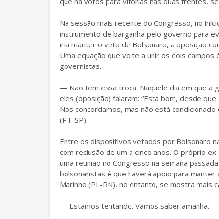
que há votos para vitórias nas duas frentes, se
Na sessão mais recente do Congresso, no iníci
instrumento de barganha pelo governo para evi
iria manter o veto de Bolsonaro, a oposição co
Uma equação que volte a unir os dois campos 
governistas.
— Não tem essa troca. Naquele dia em que a ge
eles (oposição) falaram: “Está bom, desde que 
Nós concordamos, mas não está condicionado d
(PT-SP).
Entre os dispositivos vetados por Bolsonaro n
com reclusão de um a cinco anos. O próprio e
uma reunião no Congresso na semana passada 
bolsonaristas é que haverá apoio para manter a
Marinho (PL-RN), no entanto, se mostra mais c
— Estamos tentando. Vamos saber amanhã.