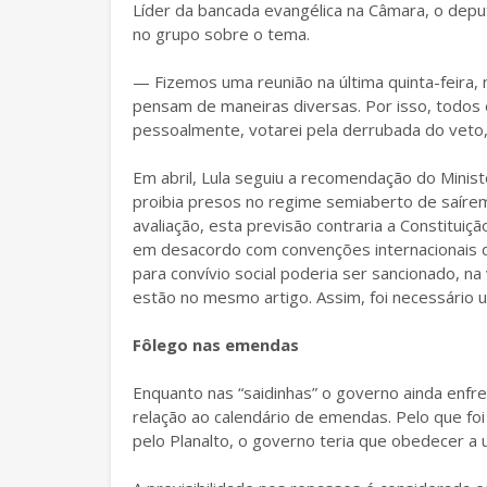
Líder da bancada evangélica na Câmara, o dep
no grupo sobre o tema.
— Fizemos uma reunião na última quinta-feira
pensam de maneiras diversas. Por isso, todos 
pessoalmente, votarei pela derrubada do veto
Em abril, Lula seguiu a recomendação do Ministé
proibia presos no regime semiaberto de saírem 
avaliação, esta previsão contraria a Constituiç
em desacordo com convenções internacionais das
para convívio social poderia ser sancionado, n
estão no mesmo artigo. Assim, foi necessário 
Fôlego nas emendas
Enquanto nas “saidinhas” o governo ainda enfr
relação ao calendário de emendas. Pelo que f
pelo Planalto, o governo teria que obedecer a