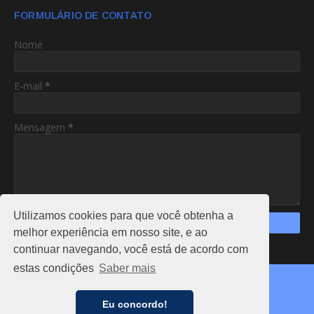
FORMULÁRIO DE CONTATO
Nome
E-mail
*
Mensagem
*
Utilizamos cookies para que você obtenha a
melhor experiência em nosso site, e ao
continuar navegando, você está de acordo com
https://www.am24hs.com/
estas condições
Saber mais
Copyright ©
2026
AC24HS
CAPA
NOTÍCIAS
FALE CONOSCO
ANUNCIE
Eu concordo!