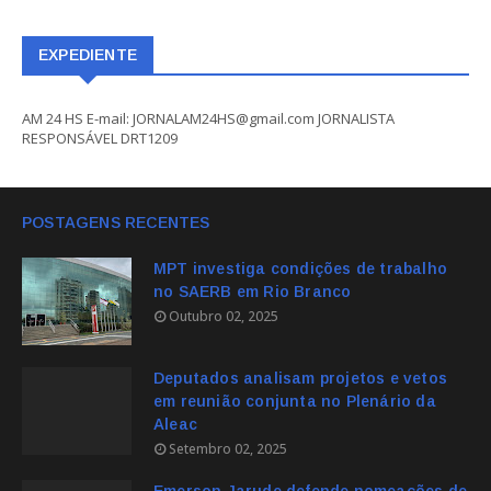
EXPEDIENTE
AM 24 HS E-mail: JORNALAM24HS@gmail.com JORNALISTA
RESPONSÁVEL DRT1209
POSTAGENS RECENTES
MPT investiga condições de trabalho
no SAERB em Rio Branco
Outubro 02, 2025
Deputados analisam projetos e vetos
em reunião conjunta no Plenário da
Aleac
Setembro 02, 2025