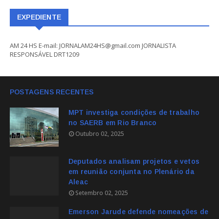
EXPEDIENTE
AM 24 HS E-mail: JORNALAM24HS@gmail.com JORNALISTA
RESPONSÁVEL DRT1209
POSTAGENS RECENTES
MPT investiga condições de trabalho
no SAERB em Rio Branco
Outubro 02, 2025
Deputados analisam projetos e vetos
em reunião conjunta no Plenário da
Aleac
Setembro 02, 2025
Emerson Jarude defende nomeações de