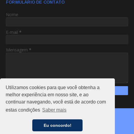
FORMULÁRIO DE CONTATO
Nome
E-mail
*
Mensagem
*
Utilizamos cookies para que você obtenha a
melhor experiência em nosso site, e ao
continuar navegando, você está de acordo com
https://www.am24hs.com/
estas condições
Saber mais
Copyright ©
2026
AC24HS
CAPA
NOTÍCIAS
FALE CONOSCO
ANUNCIE
Eu concordo!